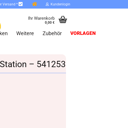
er Versand *
Kundenlogin
Ihr Warenkorb
0,00 €
ken
Weitere
Zubehör
VORLAGEN
r Station – 541253
erstellen
ort vergessen?
Schnelle Anmeldung mit