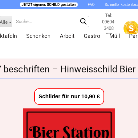
JETZT eigenes SCHILD gestalten
FAQ
Schneller kostenlos
Tel:
09604-
Alle
3408
ktafeln
Schenken
Arbeit
Gastro
Müll
Par
Kontakt
/ beschriften – Hinweisschild Bie
Konto 
Schilder für nur 10,90 €
Passw