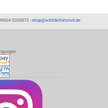
: 09604-5309873 -
shop@schilderhimmel.de
ingungen
de