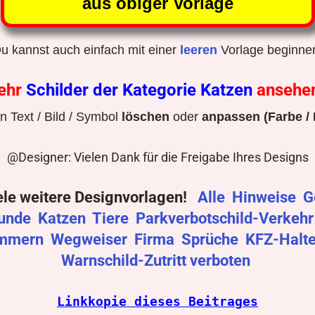
aus obiger Vorlage
u kannst auch einfach mit einer
leeren
Vorlage beginne
ehr
Schilder der Kategorie Katzen
ansehe
 Text / Bild / Symbol
löschen
oder
anpassen (Farbe / 
@Designer: Vielen Dank für die Freigabe Ihres Designs
ele weitere Designvorlagen!
Alle
Hinweise
G
unde
Katzen
Tiere
Parkverbotschild-Verkeh
mmern
Wegweiser
Firma
Sprüche
KFZ-Halt
Warnschild-Zutritt verboten
Linkkopie dieses Beitrages