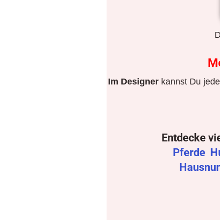
D
M
Im Designer
kannst Du jeden
Entdecke vi
Pferde
H
Hausnu