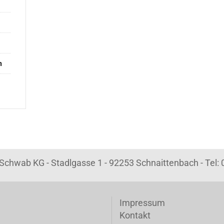
n
k Schwab KG - Stadlgasse 1 - 92253 Schnaittenbach - Tel
Impressum
Kontakt