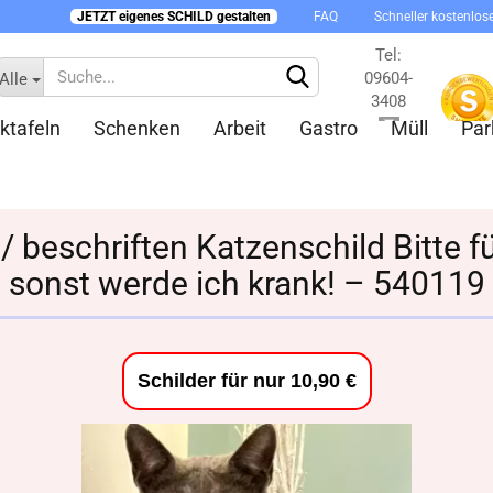
JETZT eigenes SCHILD gestalten
FAQ
Schneller kostenlos
Tel:
09604-
Alle
3408
ktafeln
Schenken
Arbeit
Gastro
Müll
Par
Kontakt
/ beschriften Katzenschild Bitte f
sonst werde ich krank! – 540119
Konto 
Passw
Schilder für nur 10,90 €