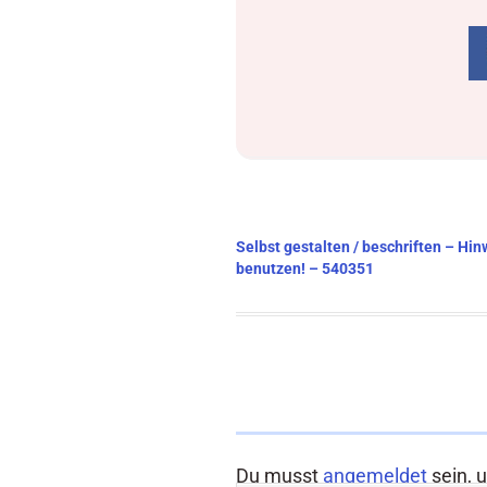
Beitragsnavigation
Selbst gestalten / beschriften – Hin
benutzen! – 540351
Du musst
angemeldet
sein, 