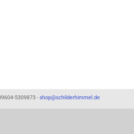
: 09604-5309873 -
shop@schilderhimmel.de