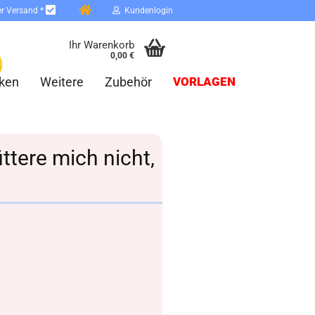
er Versand *
Kundenlogin
Ihr Warenkorb
0,00 €
ken
Weitere
Zubehör
VORLAGEN
üttere mich nicht,
erstellen
ort vergessen?
Schnelle Anmeldung mit