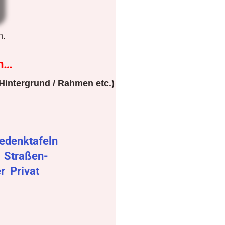
n.
n…
Hintergrund / Rahmen etc.)
edenktafeln
r
Straßen-
er
Privat