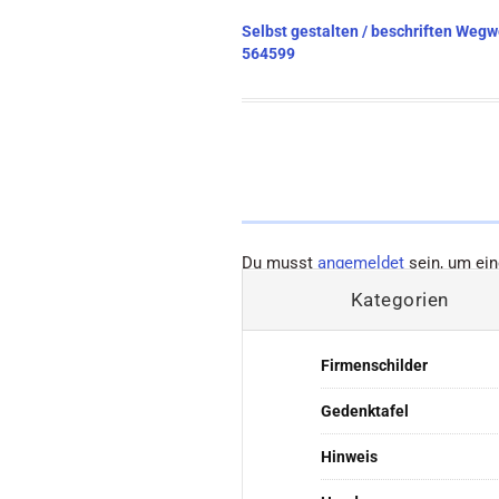
Beitragsnavigation
Selbst gestalten / beschriften Weg
564599
Du musst
angemeldet
sein, um ei
Kategorien
Firmenschilder
Gedenktafel
Hinweis