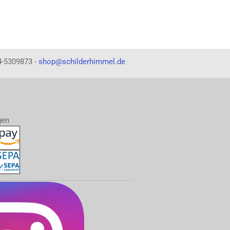
4-5309873 -
shop@schilderhimmel.de
gen