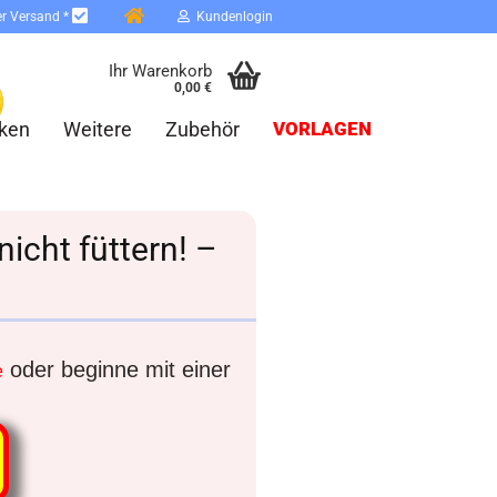
er Versand *
Kundenlogin
Ihr Warenkorb
0,00 €
ken
Weitere
Zubehör
VORLAGEN
nicht füttern! –
erstellen
ort vergessen?
oder beginne mit einer
e
Schnelle Anmeldung mit