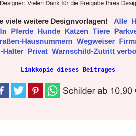
esigner: Vielen Dank für die Freigabe Ihres Desi
e viele weitere Designvorlagen!
Alle
H
eln
Pferde
Hunde
Katzen
Tiere
Parkve
traßen-Hausnummern
Wegweiser
Fir
-Halter
Privat
Warnschild-Zutritt verb
Linkkopie dieses Beitrages