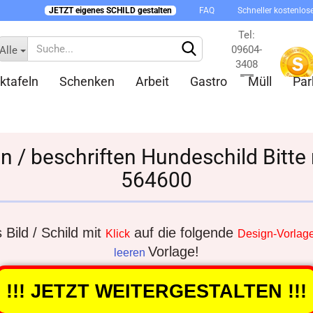
JETZT eigenes SCHILD gestalten
FAQ
Schneller kostenlos
Tel:
09604-
Alle
3408
ktafeln
Schenken
Arbeit
Gastro
Müll
Par
Kontakt
n / beschriften Hundeschild Bitte 
564600
Konto 
Passw
Bild / Schild mit
auf die folgende
Klick
Design-Vorlag
Vorlage!
leeren
!!! JETZT WEITERGESTALTEN !!!