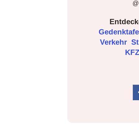
@D
Entdeck
Gedenktaf
Verkehr
S
KFZ