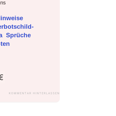
gns
inweise
rbotschild-
ma
Sprüche
oten
KOMMENTAR HINTERLASSEN