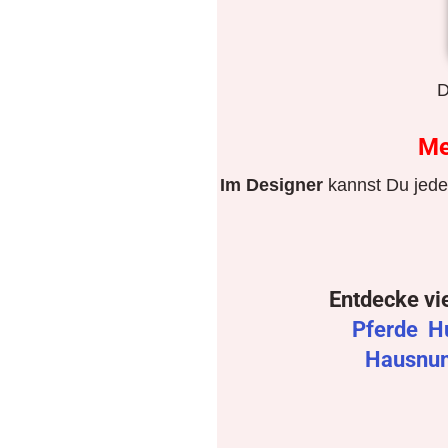
D
M
Im Designer
kannst Du jeden
Entdecke vi
Pferde
H
Hausnu