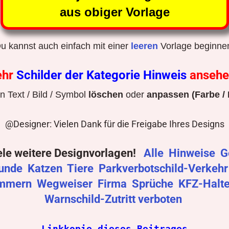
aus obiger Vorlage
u kannst auch einfach mit einer
leeren
Vorlage beginne
ehr
Schilder der Kategorie Hinweis
anseh
 Text / Bild / Symbol
löschen
oder
anpassen (Farbe / 
@Designer: Vielen Dank für die Freigabe Ihres Designs
ele weitere Designvorlagen!
Alle
Hinweise
G
unde
Katzen
Tiere
Parkverbotschild-Verkeh
mmern
Wegweiser
Firma
Sprüche
KFZ-Halt
Warnschild-Zutritt verboten
Linkkopie dieses Beitrages