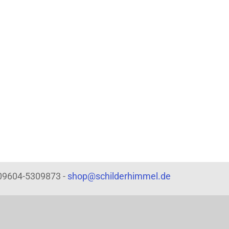
: 09604-5309873 -
shop@schilderhimmel.de