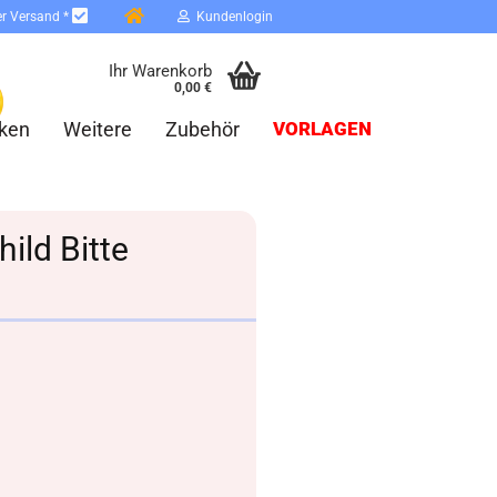
er Versand *
Kundenlogin
Ihr Warenkorb
0,00 €
ken
Weitere
Zubehör
VORLAGEN
ild Bitte
erstellen
ort vergessen?
Schnelle Anmeldung mit