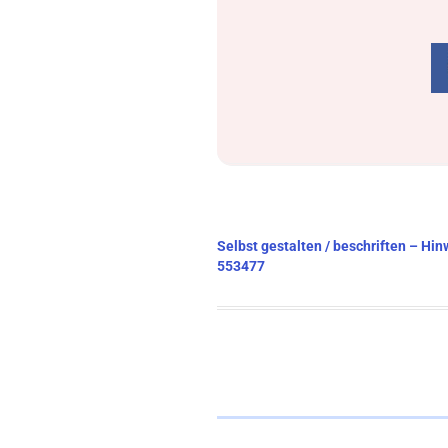
Beitragsnavigation
Selbst gestalten / beschriften – Hi
553477