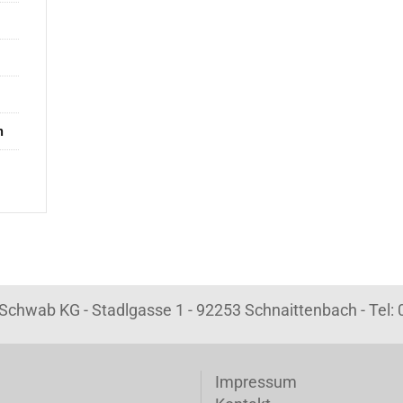
n
k Schwab KG - Stadlgasse 1 - 92253 Schnaittenbach - Tel
Impressum