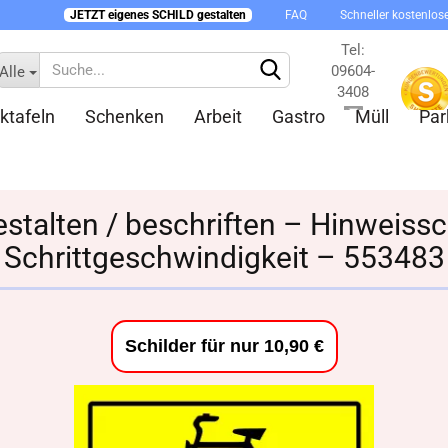
JETZT eigenes SCHILD gestalten
FAQ
Schneller kostenlos
Tel:
09604-
Alle
3408
ktafeln
Schenken
Arbeit
Gastro
Müll
Par
Kontakt
estalten / beschriften – Hinweissch
Schrittgeschwindigkeit – 553483
Konto 
Passw
Schilder für nur 10,90 €