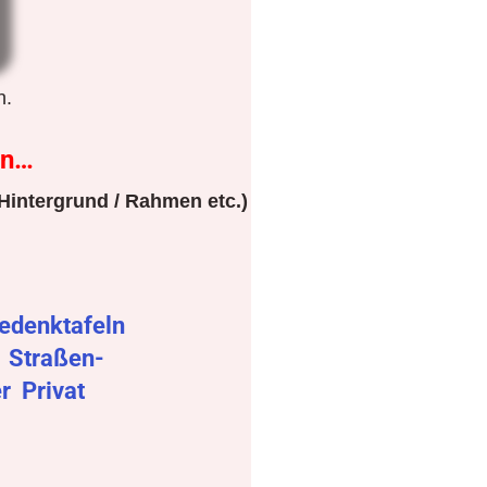
n.
en…
Hintergrund / Rahmen etc.)
edenktafeln
r
Straßen-
er
Privat