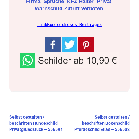
Firma
Sprüche
KFZ-Halter
Privat
Warnschild-Zutritt verboten
Linkkopie dieses Beitrages
Beitragsnavigation
Selbst gestalten /
Selbst gestalten /
beschriften Hundeschild
beschriften Boxenschild
Privatgrundstück – 556594
Pferdeschild Elias – 556532