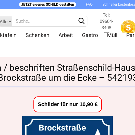
JETZT eigenes SCHILD gestalten
FAQ
Schneller kostenlos
Tel:
09604-
Alle
3408
ktafeln
Schenken
Arbeit
Gastro
Müll
Par
Kontakt
en / beschriften Straßenschild-Ha
Brockstraße um die Ecke – 54219
Konto 
Passw
Schilder für nur 10,90 €