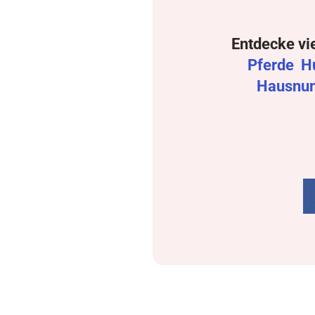
Entdecke vi
Pferde
H
Hausnu