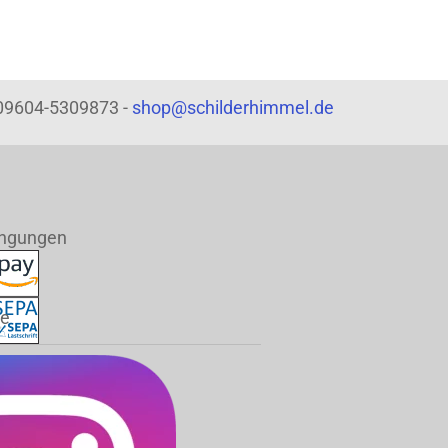
: 09604-5309873 -
shop@schilderhimmel.de
ingungen
de