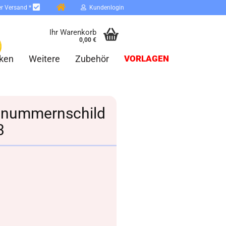
er Versand *
Kundenlogin
Ihr Warenkorb
0,00 €
ken
Weitere
Zubehör
VORLAGEN
usnummernschild
3
erstellen
ort vergessen?
Schnelle Anmeldung mit