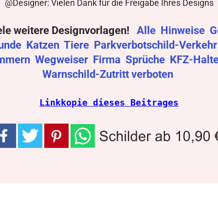
@Designer: Vielen Dank für die Freigabe Ihres Designs
ele weitere Designvorlagen!
Alle
Hinweise
G
unde
Katzen
Tiere
Parkverbotschild-Verkeh
mmern
Wegweiser
Firma
Sprüche
KFZ-Halt
Warnschild-Zutritt verboten
Linkkopie dieses Beitrages