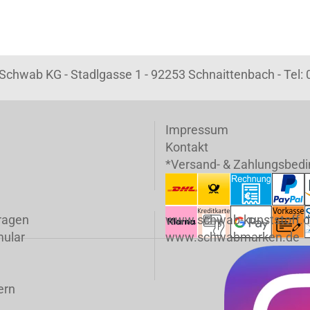
k Schwab KG - Stadlgasse 1 - 92253 Schnaittenbach - Tel
Impressum
Kontakt
*Versand- & Zahlungsbed
fragen
www.schwab-kunststoff.
mular
www.schwabmarken.de
ern