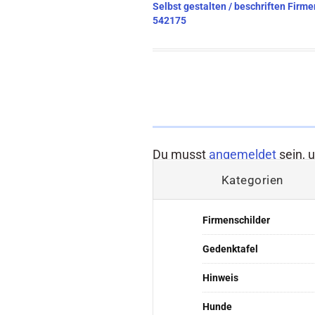
Beitragsnavigation
Selbst gestalten / beschriften Fi
542175
Du musst
angemeldet
sein, 
Kategorien
Firmenschilder
Gedenktafel
Hinweis
Hunde