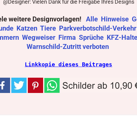
@Designer: Vielen Dank für die Freigabe Ihres Designs
ele weitere Designvorlagen!
Alle
Hinweise
G
unde
Katzen
Tiere
Parkverbotschild-Verkeh
mmern
Wegweiser
Firma
Sprüche
KFZ-Halt
Warnschild-Zutritt verboten
Linkkopie dieses Beitrages