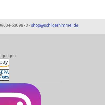
: 09604-5309873 -
shop@schilderhimmel.de
ingungen
de