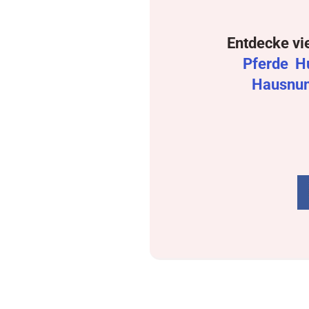
Entdecke vi
Pferde
H
Hausnu