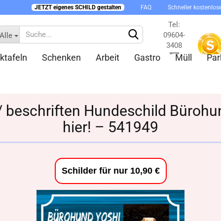
JETZT eigenes SCHILD gestalten
FAQ
Schneller kostenlos
Tel:
09604-
Alle
3408
ktafeln
Schenken
Arbeit
Gastro
Müll
Par
Kontakt
 / beschriften Hundeschild Bürohun
hier! – 541949
Konto 
Passw
Schilder für nur 10,90 €