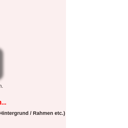
n.
n…
Hintergrund / Rahmen etc.)