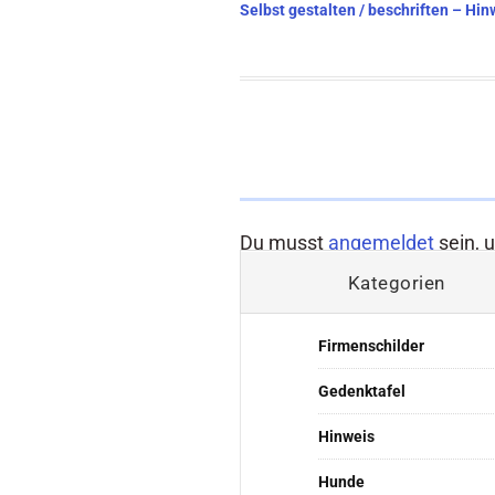
Beitragsnavigation
Selbst gestalten / beschriften – H
Du musst
angemeldet
sein, 
Kategorien
Firmenschilder
Gedenktafel
Hinweis
Hunde