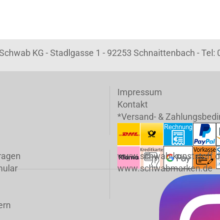
k Schwab KG - Stadlgasse 1 - 92253 Schnaittenbach - Tel
Impressum
Kontakt
*Versand- & Zahlungsbed
fragen
www.schwab-kunststoff.
mular
www.schwabmarken.de
ern