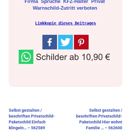
Firma
Sprüche
KFZ-Halter
Privat
Warnschild-Zutritt verboten
Linkkopie dieses Beitrages
Beitragsnavigation
Selbst gestalten /
Selbst gestalten /
beschriften Privatschild-
beschriften Privatschild-
Paketschild Einfach
Paketschild Hier wohnt
klingeln… – 562589
Familie … – 562600