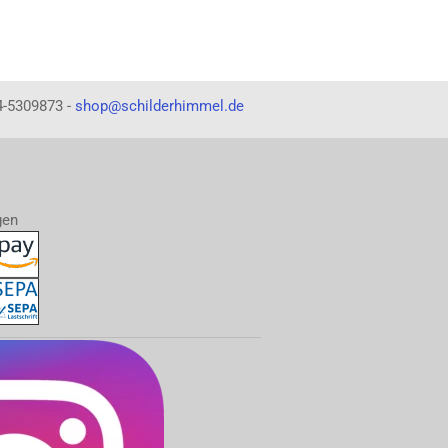
4-5309873 -
shop@schilderhimmel.de
gen