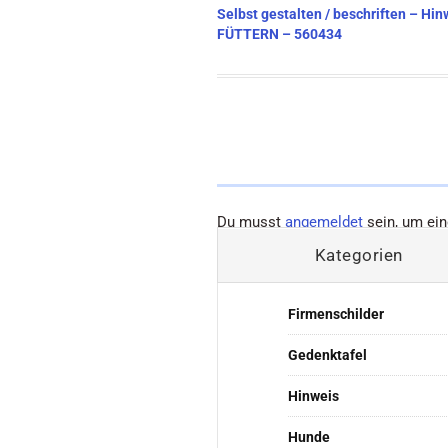
Beitragsnavigation
Selbst gestalten / beschriften – H
FÜTTERN – 560434
Du musst
angemeldet
sein, um ei
Kategorien
Firmenschilder
Gedenktafel
Hinweis
Hunde