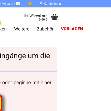
er Versand *
Kundenlogin
Ihr Warenkorb
0,00 €
ken
Weitere
Zubehör
VORLAGEN
Eingänge um die
erstellen
ort vergessen?
oder beginne mit einer
e
Schnelle Anmeldung mit