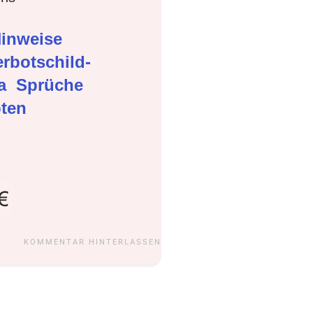
inweise
rbotschild-
ma
Sprüche
oten
KOMMENTAR HINTERLASSEN