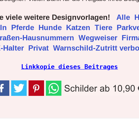
e viele weitere Designvorlagen!
Alle
H
eln
Pferde
Hunde
Katzen
Tiere
Parkve
traßen-Hausnummern
Wegweiser
Fir
-Halter
Privat
Warnschild-Zutritt verb
Linkkopie dieses Beitrages