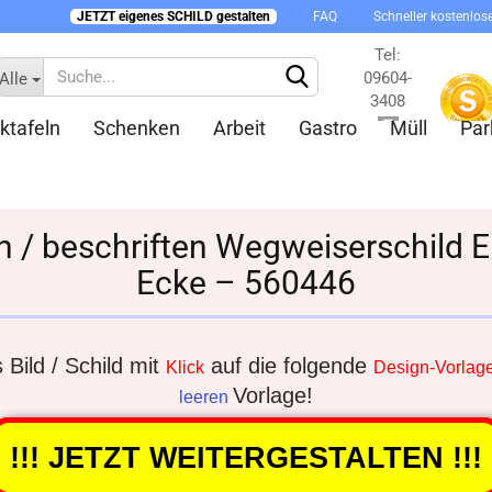
JETZT eigenes SCHILD gestalten
FAQ
Schneller kostenlos
Tel:
09604-
Alle
3408
ktafeln
Schenken
Arbeit
Gastro
Müll
Par
Kontakt
en / beschriften Wegweiserschild 
Ecke – 560446
Konto 
Passw
Bild / Schild mit
auf die folgende
Klick
Design-Vorlag
Vorlage!
leeren
!!! JETZT WEITERGESTALTEN !!!