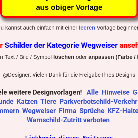
aus obiger Vorlage
u kannst auch einfach mit einer
leeren
Vorlage beginne
r
Schilder der Kategorie Wegweiser
anse
 Text / Bild / Symbol
löschen
oder
anpassen (Farbe / 
@Designer: Vielen Dank für die Freigabe Ihres Designs
ele weitere Designvorlagen!
Alle
Hinweise
G
unde
Katzen
Tiere
Parkverbotschild-Verkeh
mmern
Wegweiser
Firma
Sprüche
KFZ-Halt
Warnschild-Zutritt verboten
Linkkopie dieses Beitrages