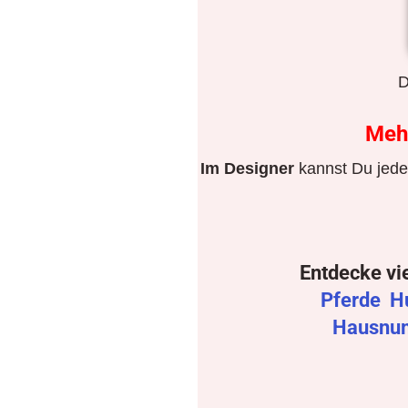
D
Meh
Im Designer
kannst Du jeden
Entdecke vi
Pferde
H
Hausnu