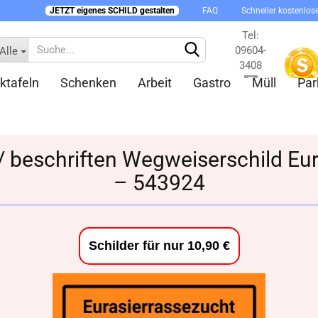
JETZT eigenes SCHILD gestalten
FAQ
Schneller kostenlos
Tel:
09604-
Alle
3408
ktafeln
Schenken
Arbeit
Gastro
Müll
Par
Kontakt
 / beschriften Wegweiserschild Eu
– 543924
Konto 
Passw
Schilder für nur 10,90 €