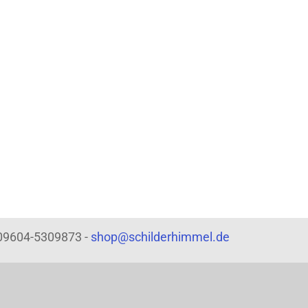
: 09604-5309873 -
shop@schilderhimmel.de