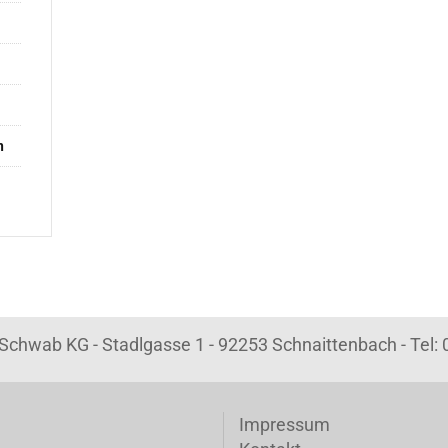
n
k Schwab KG - Stadlgasse 1 - 92253 Schnaittenbach - Tel
Impressum