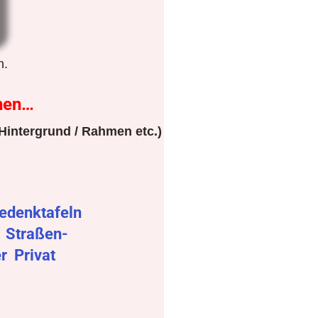
n.
hen…
Hintergrund / Rahmen etc.)
edenktafeln
r
Straßen-
er
Privat