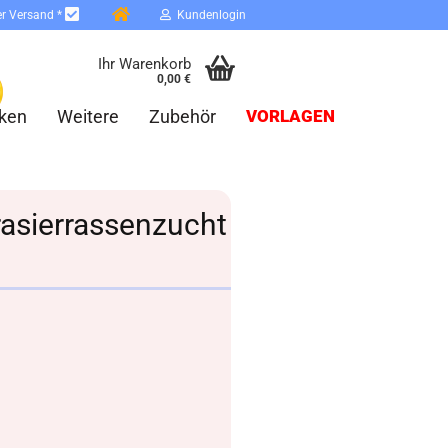
er Versand *
Kundenlogin
Ihr Warenkorb
0,00 €
ken
Weitere
Zubehör
VORLAGEN
rasierrassenzucht
erstellen
ort vergessen?
Schnelle Anmeldung mit