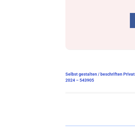
Beitragsnavigation
Selbst gestalten / beschriften Priv
2024 – 543905