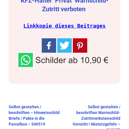
KFZ-Halter
Privat
Warnschild-
Zutritt verboten
Linkkopie dieses Beitrages
Beitragsnavigation
Selbst gestalten /
Selbst gestalten /
beschriften – Hinweisschild
beschriften Warnschild-
Briefe / Pakte in die
Zutrittverbotenschild
Parcelbox – 540519
Vorsicht ! Absturzgefahr –