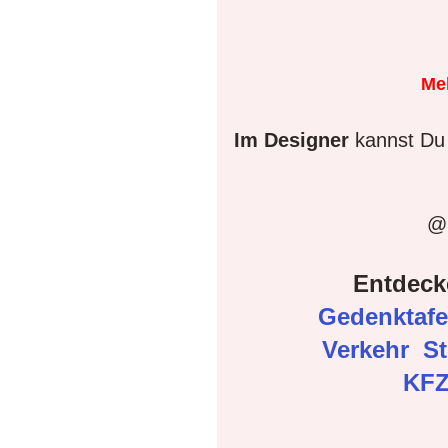
Me
Im Designer
kannst Du 
@D
Entdeck
Gedenktaf
Verkehr
S
KFZ