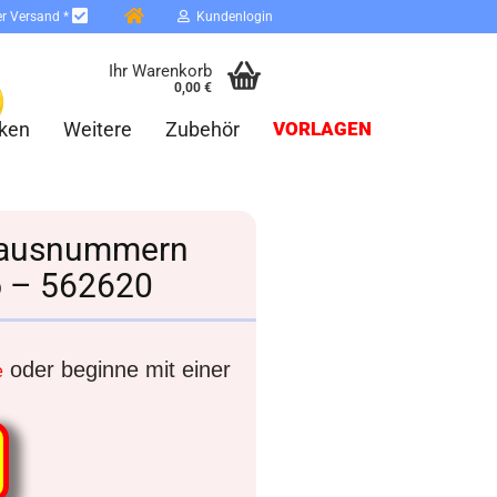
er Versand *
Kundenlogin
Ihr Warenkorb
0,00 €
ken
Weitere
Zubehör
VORLAGEN
d-Hausnummern
 – 562620
erstellen
ort vergessen?
oder beginne mit einer
e
Schnelle Anmeldung mit