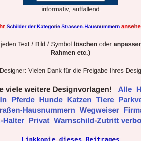
informativ, auffallend
hr
anseh
Schilder der Kategorie Strassen-Hausnummern
jeden Text / Bild / Symbol
löschen
oder
anpassen
Rahmen etc.)
esigner: Vielen Dank für die Freigabe Ihres Desi
e viele weitere Designvorlagen!
Alle
H
eln
Pferde
Hunde
Katzen
Tiere
Parkve
traßen-Hausnummern
Wegweiser
Fir
-Halter
Privat
Warnschild-Zutritt verb
Linkkopie dieses Beitrages