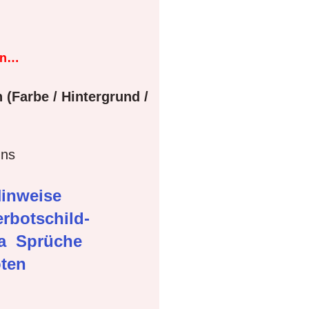
en…
 (Farbe / Hintergrund /
gns
inweise
rbotschild-
ma
Sprüche
oten