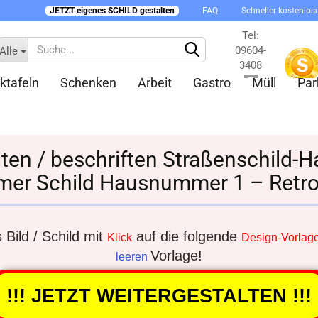
JETZT eigenes SCHILD gestalten
FAQ
Schneller kostenlos
Tel:
09604-
Alle
3408
ktafeln
Schenken
Arbeit
Gastro
Müll
Par
Kontakt
lten / beschriften Straßenschil
er Schild Hausnummer 1 – Retro
Konto 
Passw
Bild / Schild mit
auf die folgende
Klick
Design-Vorlag
Vorlage!
leeren
!!! JETZT WEITERGESTALTEN !!!