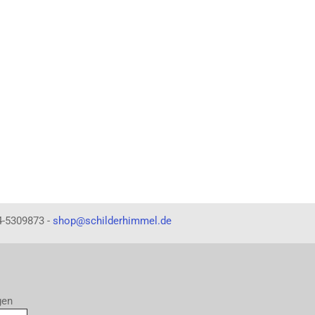
4-5309873 -
shop@schilderhimmel.de
gen