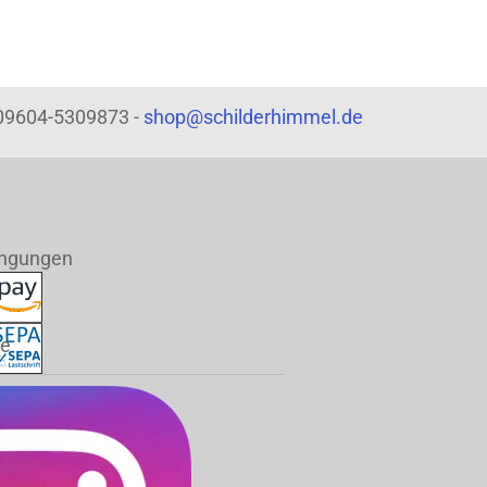
: 09604-5309873 -
shop@schilderhimmel.de
ingungen
de