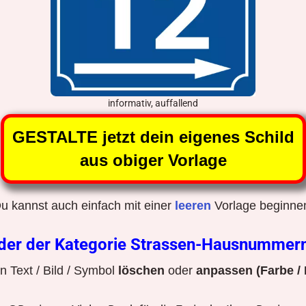
informativ, auffallend
GESTALTE jetzt dein eigenes Schild
aus obiger Vorlage
u kannst auch einfach mit einer
leeren
Vorlage beginne
lder der Kategorie Strassen-Hausnummer
 Text / Bild / Symbol
löschen
oder
anpassen (Farbe / 