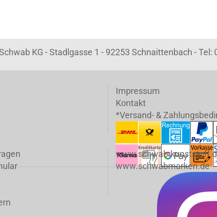
k Schwab KG - Stadlgasse 1 - 92253 Schnaittenbach - Tel
Impressum
Kontakt
*Versand- & Zahlungsbed
fragen
www.schwab-kunststoff.
mular
www.schwabmarken.de
ern