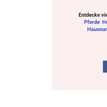
Entdecke vi
Pferde
H
Hausnu