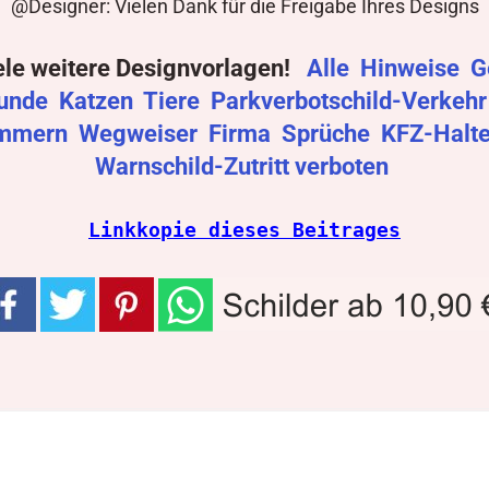
@Designer: Vielen Dank für die Freigabe Ihres Designs
ele weitere Designvorlagen!
Alle
Hinweise
G
unde
Katzen
Tiere
Parkverbotschild-Verkeh
mmern
Wegweiser
Firma
Sprüche
KFZ-Halt
Warnschild-Zutritt verboten
Linkkopie dieses Beitrages