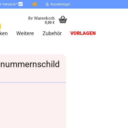
er Versand *
Kundenlogin
Ihr Warenkorb
0,00 €
ken
Weitere
Zubehör
VORLAGEN
usnummernschild
erstellen
ort vergessen?
Schnelle Anmeldung mit