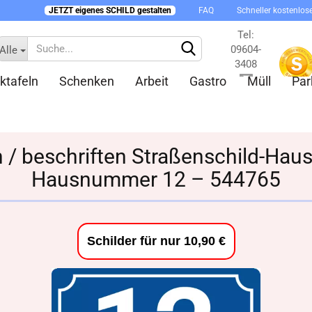
JETZT eigenes SCHILD gestalten
FAQ
Schneller kostenlos
Tel:
09604-
Alle
3408
ktafeln
Schenken
Arbeit
Gastro
Müll
Par
Kontakt
en / beschriften Straßenschild-Ha
Hausnummer 12 – 544765
Konto 
Passw
Schilder für nur 10,90 €