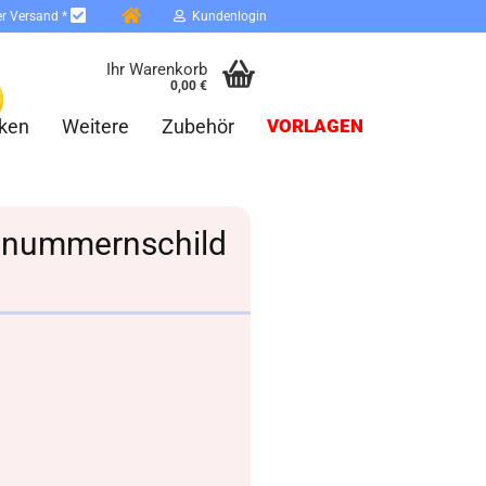
er Versand *
Kundenlogin
Ihr Warenkorb
0,00 €
ken
Weitere
Zubehör
VORLAGEN
usnummernschild
erstellen
ort vergessen?
Schnelle Anmeldung mit