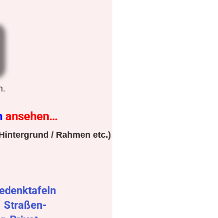
n.
n
ansehen…
Hintergrund / Rahmen etc.)
edenktafeln
r
Straßen-