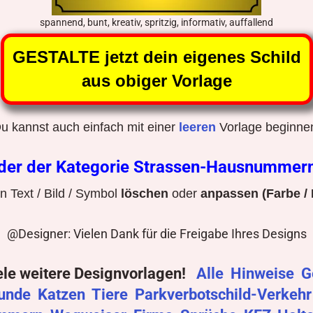
spannend, bunt, kreativ, spritzig, informativ, auffallend
GESTALTE jetzt dein eigenes Schild
aus obiger Vorlage
u kannst auch einfach mit einer
leeren
Vorlage beginne
lder der Kategorie Strassen-Hausnummer
 Text / Bild / Symbol
löschen
oder
anpassen (Farbe / 
@Designer: Vielen Dank für die Freigabe Ihres Designs
ele weitere Designvorlagen!
Alle
Hinweise
G
unde
Katzen
Tiere
Parkverbotschild-Verkeh