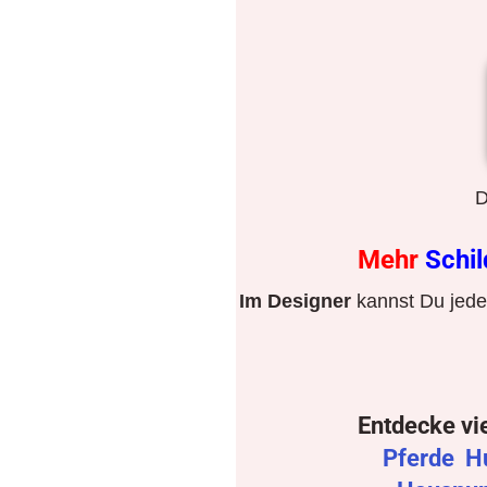
D
Mehr
Schi
Im Designer
kannst Du jeden
Entdecke vi
Pferde
H