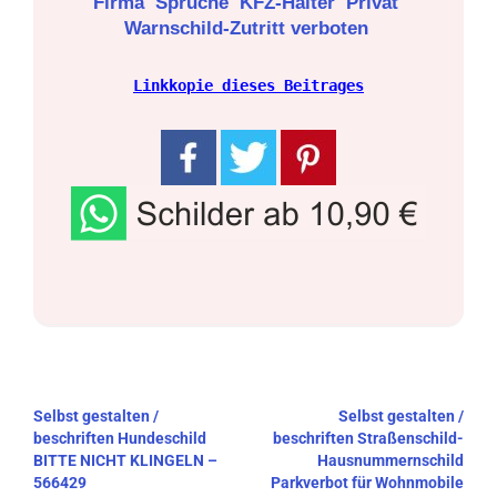
Firma
Sprüche
KFZ-Halter
Privat
Warnschild-Zutritt verboten
Linkkopie dieses Beitrages
Beitragsnavigation
Selbst gestalten /
Selbst gestalten /
beschriften Hundeschild
beschriften Straßenschild-
BITTE NICHT KLINGELN –
Hausnummernschild
566429
Parkverbot für Wohnmobile