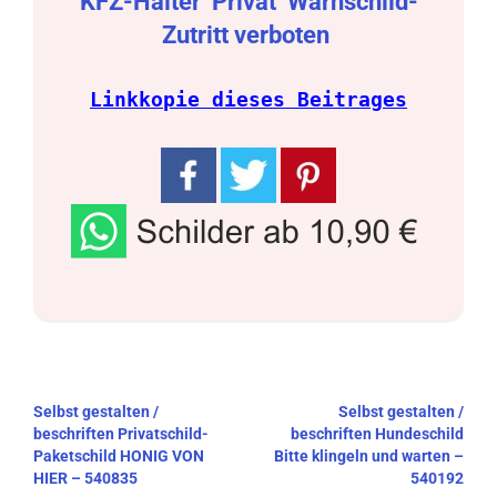
KFZ-Halter
Privat
Warnschild-
Zutritt verboten
Linkkopie dieses Beitrages
Beitragsnavigation
Selbst gestalten /
Selbst gestalten /
beschriften Privatschild-
beschriften Hundeschild
Paketschild HONIG VON
Bitte klingeln und warten –
HIER – 540835
540192