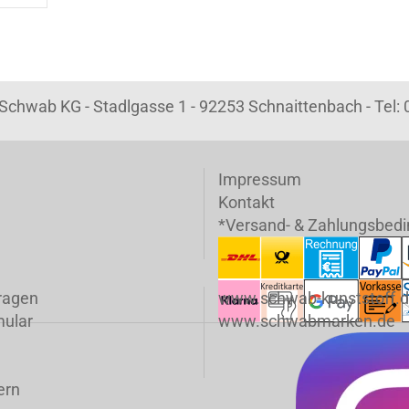
k Schwab KG - Stadlgasse 1 - 92253 Schnaittenbach - Tel
Impressum
Kontakt
*Versand- & Zahlungsbed
fragen
www.schwab-kunststoff.
mular
www.schwabmarken.de
ern