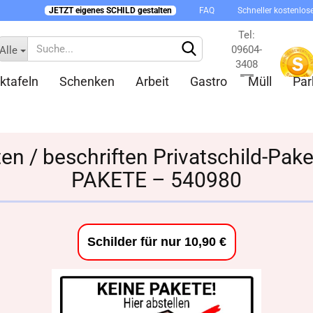
JETZT eigenes SCHILD gestalten
FAQ
Schneller kostenlos
Tel:
09604-
Alle
3408
ktafeln
Schenken
Arbeit
Gastro
Müll
Par
Kontakt
ten / beschriften Privatschild-Pak
PAKETE – 540980
Konto 
Passw
Schilder für nur 10,90 €