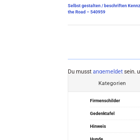
Beitragsnavigation
Selbst gestalten / beschriften Ken
the Road – 540959
Du musst
angemeldet
sein, 
Kategorien
Firmenschilder
Gedenktafel
Hinweis
Hunde