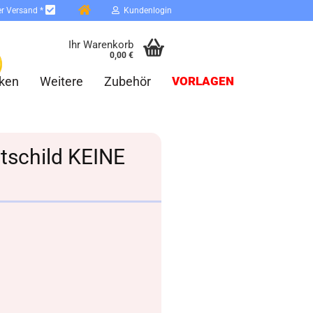
er Versand *
Kundenlogin
Ihr Warenkorb
0,00 €
ken
Weitere
Zubehör
VORLAGEN
etschild KEINE
erstellen
ort vergessen?
Schnelle Anmeldung mit