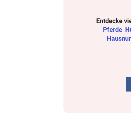
Entdecke vi
Pferde
H
Hausnu