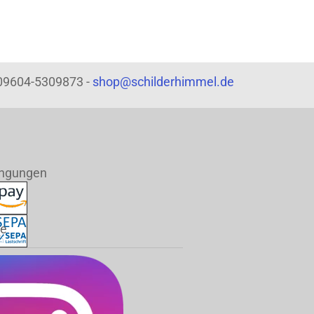
: 09604-5309873 -
shop@schilderhimmel.de
ingungen
de