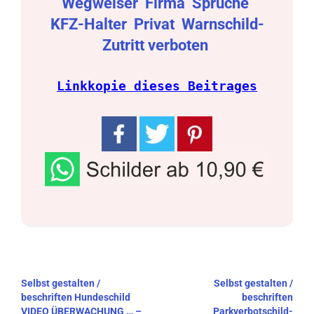
Wegweiser
Firma
Sprüche
KFZ-Halter
Privat
Warnschild-
Zutritt verboten
Linkkopie dieses Beitrages
Beitragsnavigation
Selbst gestalten /
Selbst gestalten /
beschriften Hundeschild
beschriften
VIDEO ÜBERWACHUNG … –
Parkverbotschild-