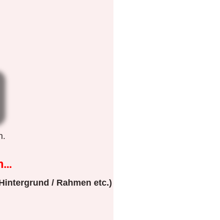
n.
n…
Hintergrund / Rahmen etc.)