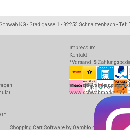
k Schwab KG - Stadlgasse 1 - 92253 Schnaittenbach - Tel
Impressum
Kontakt
*Versand- & Zahlungsbed
fragen
www.schwab-kunststoff.
mular
www.schwabmarken.de
ern
Shopping Cart Software
by Gambio.com © 2023