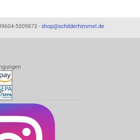
: 09604-5309873 -
shop@schilderhimmel.de
ingungen
de