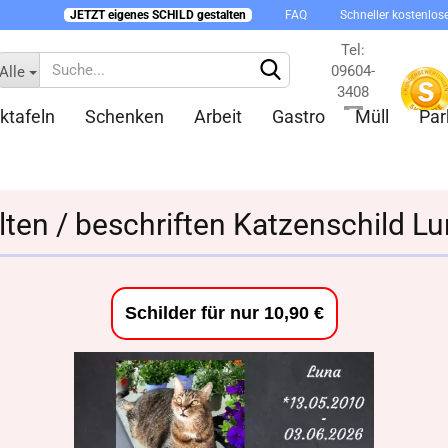
JETZT eigenes SCHILD gestalten
FAQ
Schneller kostenlos
Tel:
09604-
Alle
3408
ktafeln
Schenken
Arbeit
Gastro
Müll
Par
Kontakt
lten / beschriften Katzenschild 
Konto 
Schilder für nur 10,90 €
Passw