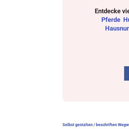
Entdecke vi
Pferde
H
Hausnu
Beitragsnavigation
Selbst gestalten / beschriften Wegw