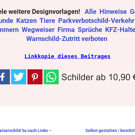
ele weitere Designvorlagen!
Alle
Hinweise
G
unde
Katzen
Tiere
Parkverbotschild-Verkeh
mmern
Wegweiser
Firma
Sprüche
KFZ-Halt
Warnschild-Zutritt verboten
Linkkopie dieses Beitrages
eiserschild 5a nach Links –
Selbst gestalten / besch