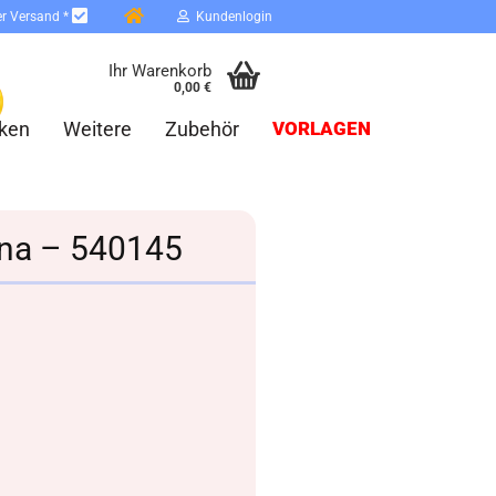
er Versand *
Kundenlogin
Ihr Warenkorb
0,00 €
ken
Weitere
Zubehör
VORLAGEN
Luna – 540145
erstellen
ort vergessen?
Schnelle Anmeldung mit