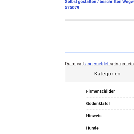
Beitragsnavigation
Selbst gestalten / beschriften Wegwe
575079
Du musst
angemeldet
sein, um ei
Kategorien
Firmenschilder
Gedenktafel
Hinweis
Hunde