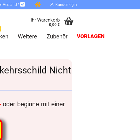
er Versand *
Kundenlogin
Ihr Warenkorb
0,00 €
ken
Weitere
Zubehör
VORLAGEN
rkehrsschild Nicht
erstellen
ort vergessen?
oder beginne mit einer
e
Schnelle Anmeldung mit