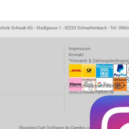
echnik Schwab KG - Stadlgasse 1 - 92253 Schnaittenbach - Tel: 0960
Impressum
Kontakt
*Versand- & Zahlungsbedingun
www.schwab-kunststoff.de
www.schwabmarken.de
Shopping Cart Software
by Gambio.com © 2023