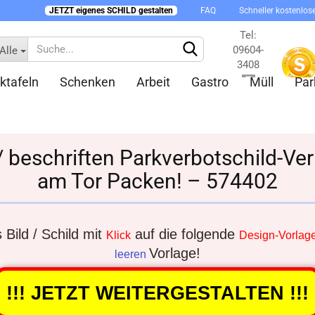
JETZT eigenes SCHILD gestalten
FAQ
Schneller kostenlos
Tel:
09604-
Alle
3408
ktafeln
Schenken
Arbeit
Gastro
Müll
Par
Kontakt
/ beschriften Parkverbotschild-Ve
am Tor Packen! – 574402
Konto 
Passw
Bild / Schild mit
auf die folgende
Klick
Design-Vorlag
Vorlage!
leeren
!!! JETZT WEITERGESTALTEN !!!