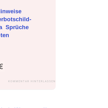
inweise
rbotschild-
ma
Sprüche
oten
KOMMENTAR HINTERLASSEN