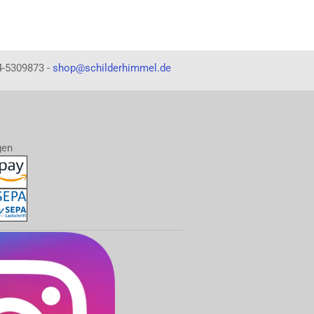
4-5309873 -
shop@schilderhimmel.de
gen