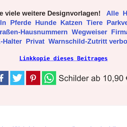
e viele weitere Designvorlagen!
Alle
H
eln
Pferde
Hunde
Katzen
Tiere
Parkve
traßen-Hausnummern
Wegweiser
Fir
-Halter
Privat
Warnschild-Zutritt verb
Linkkopie dieses Beitrages