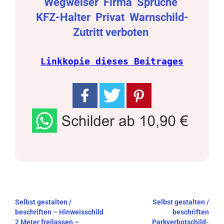
Wegweiser
Firma
Sprüche
KFZ-Halter
Privat
Warnschild-
Zutritt verboten
Linkkopie dieses Beitrages
Beitragsnavigation
Selbst gestalten /
Selbst gestalten /
beschriften – Hinweisschild
beschriften
2 Meter freilassen –
Parkverbotschild-