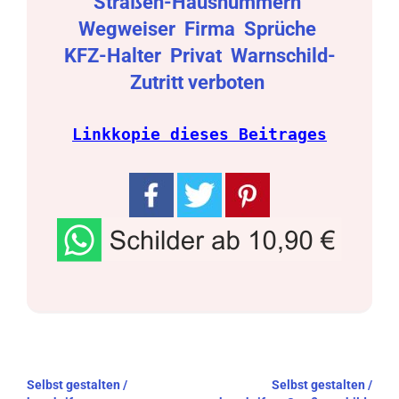
Straßen-Hausnummern
Wegweiser
Firma
Sprüche
KFZ-Halter
Privat
Warnschild-
Zutritt verboten
Linkkopie dieses Beitrages
Beitragsnavigation
Selbst gestalten /
Selbst gestalten /