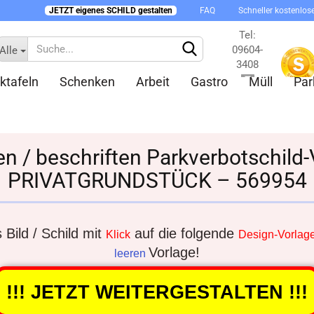
JETZT eigenes SCHILD gestalten
FAQ
Schneller kostenlos
Tel:
09604-
Alle
3408
ktafeln
Schenken
Arbeit
Gastro
Müll
Par
Kontakt
en / beschriften Parkverbotschild
PRIVATGRUNDSTÜCK – 569954
Konto 
Passw
Bild / Schild mit
auf die folgende
Klick
Design-Vorlag
Vorlage!
leeren
!!! JETZT WEITERGESTALTEN !!!