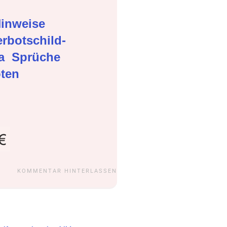
inweise
rbotschild-
ma
Sprüche
oten
KOMMENTAR HINTERLASSEN