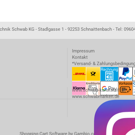
echnik Schwab KG - Stadlgasse 1 - 92253 Schnaittenbach - Tel: 0960
Impressum
Kontakt
*Versand- & Zahlungsbedingun
www.schwab-kunststoff.de
www.schwabmarken.de
Shopping Cart Software
by Gambio.com © 2023