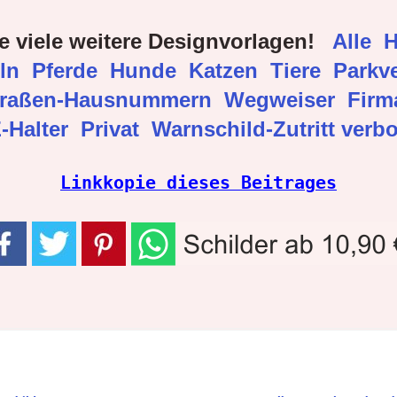
e viele weitere Designvorlagen!
Alle
H
eln
Pferde
Hunde
Katzen
Tiere
Parkve
traßen-Hausnummern
Wegweiser
Fir
-Halter
Privat
Warnschild-Zutritt verb
Linkkopie dieses Beitrages