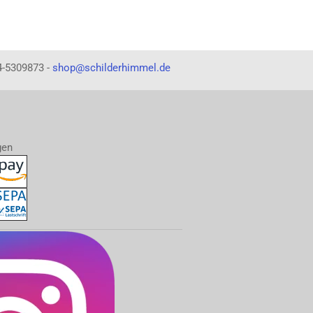
4-5309873 -
shop@schilderhimmel.de
gen