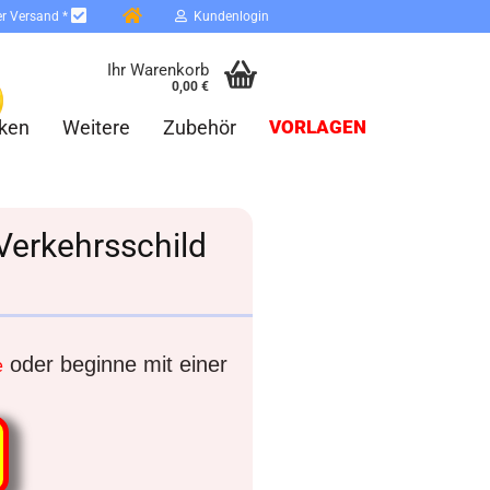
er Versand *
Kundenlogin
Ihr Warenkorb
0,00 €
ken
Weitere
Zubehör
VORLAGEN
-Verkehrsschild
erstellen
ort vergessen?
oder beginne mit einer
e
Schnelle Anmeldung mit