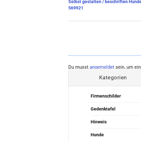
Beitragsnavigation
Selbst gestalten / beschriften Hun
569921
Du musst
angemeldet
sein, um ei
Kategorien
Firmenschilder
Gedenktafel
Hinweis
Hunde