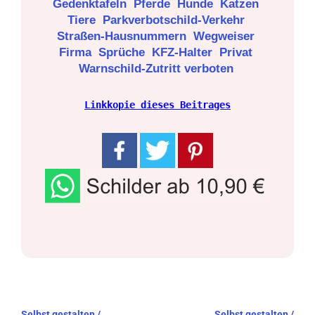
Gedenktafeln
Pferde
Hunde
Katzen
Tiere
Parkverbotschild-Verkehr
Straßen-Hausnummern
Wegweiser
Firma
Sprüche
KFZ-Halter
Privat
Warnschild-Zutritt verboten
Linkkopie dieses Beitrages
Beitragsnavigation
Selbst gestalten /
Selbst gestalten /