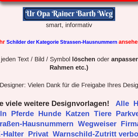
smart, informativ
hr
anseh
Schilder der Kategorie Strassen-Hausnummern
jeden Text / Bild / Symbol
löschen
oder
anpassen
Rahmen etc.)
esigner: Vielen Dank für die Freigabe Ihres Desi
e viele weitere Designvorlagen!
Alle
H
eln
Pferde
Hunde
Katzen
Tiere
Parkve
traßen-Hausnummern
Wegweiser
Fir
-Halter
Privat
Warnschild-Zutritt verb