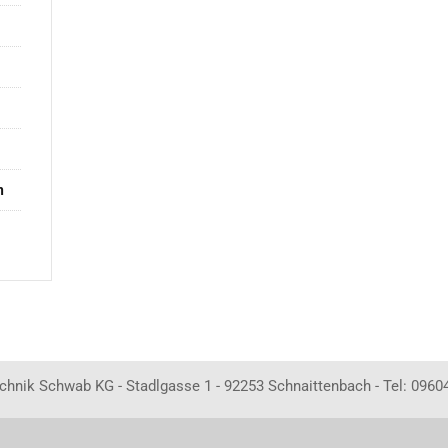
n
echnik Schwab KG - Stadlgasse 1 - 92253 Schnaittenbach - Tel: 0960