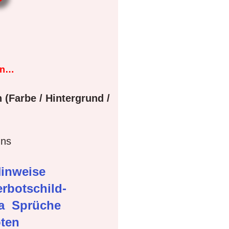
en…
 (Farbe / Hintergrund /
gns
inweise
rbotschild-
ma
Sprüche
oten