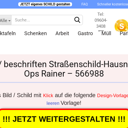
JETZT eigenes SCHILD gestalten
FAQ
Schneller kostenlos
Tel:
09604-
Alle
3408
ktafeln
Schenken
Arbeit
Gastro
Müll
Par
Kontakt
 / beschriften Straßenschild-Hau
Ops Rainer – 566988
Konto 
Passw
Bild / Schild mit
auf die folgende
Klick
Design-Vorlag
Vorlage!
leeren
!!! JETZT WEITERGESTALTEN !!!