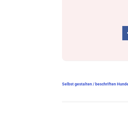
Beitragsnavigation
Selbst gestalten / beschriften Hun