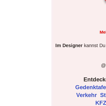
Me
Im Designer
kannst Du 
@D
Entdeck
Gedenktaf
Verkehr
S
KFZ