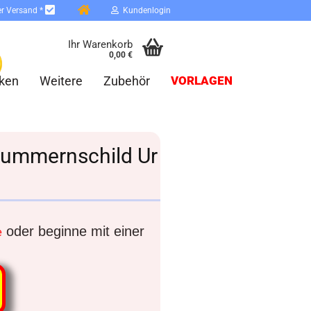
er Versand *
Kundenlogin
Ihr Warenkorb
0,00 €
ken
Weitere
Zubehör
VORLAGEN
snummernschild Ur
erstellen
ort vergessen?
oder beginne mit einer
e
Schnelle Anmeldung mit