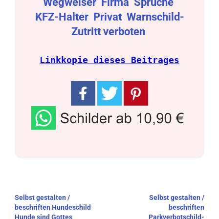
Wegweiser
Firma
Sprüche
KFZ-Halter
Privat
Warnschild-
Zutritt verboten
Linkkopie dieses Beitrages
Beitragsnavigation
Selbst gestalten /
Selbst gestalten /
beschriften Hundeschild
beschriften
Hunde sind Gottes
Parkverbotschild-