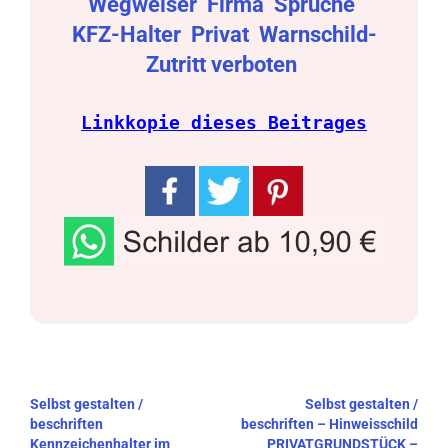
Wegweiser
Firma
Sprüche
KFZ-Halter
Privat
Warnschild-
Zutritt verboten
Linkkopie dieses Beitrages
Beitragsnavigation
Selbst gestalten /
Selbst gestalten /
beschriften
beschriften – Hinweisschild
Kennzeichenhalter im
PRIVATGRUNDSTÜCK –