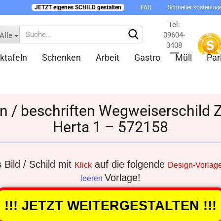
JETZT eigenes SCHILD gestalten
FAQ
Schneller kostenlos
Tel:
09604-
Alle
3408
ktafeln
Schenken
Arbeit
Gastro
Müll
Par
Kontakt
en / beschriften Wegweiserschild
Herta 1 – 572158
Konto 
Passw
Bild / Schild mit
auf die folgende
Klick
Design-Vorlag
Vorlage!
leeren
!!! JETZT WEITERGESTALTEN !!!