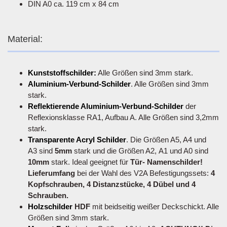
DIN A0 ca. 119 cm x 84 cm
Material:
Kunststoffschilder:
Alle Größen sind 3mm stark.
Aluminium-Verbund-Schilder
. Alle Größen sind 3mm
stark.
Reflektierende Aluminium-Verbund-Schilder
der
Reflexionsklasse RA1, Aufbau A. Alle Größen sind 3,2mm
stark.
Transparente Acryl Schilder
. Die Größen A5, A4 und
A3 sind
5mm
stark und die Größen A2, A1 und A0 sind
10mm
stark. Ideal geeignet für
Tür- Namenschilder!
Lieferumfang
bei der Wahl des V2A Befestigungssets:
4
Kopfschrauben, 4 Distanzstücke, 4 Dübel und 4
Schrauben.
Holzschilder
HDF
mit beidseitig weißer Deckschickt. Alle
Größen sind 3mm stark.