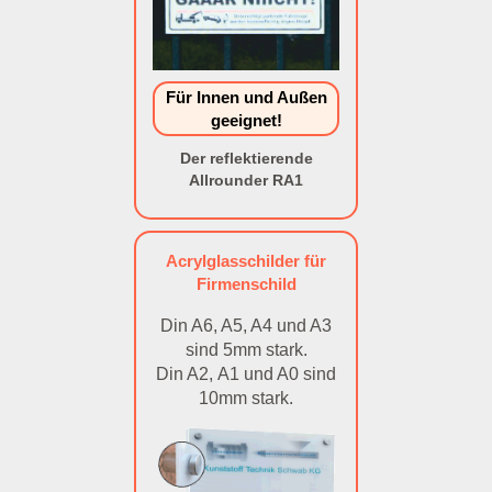
Für Innen und Außen
geeignet!
Der reflektierende
Allrounder RA1
Acrylglasschilder für
Firmenschild
Din A6, A5, A4 und A3
sind 5mm stark.
Din A2, A1 und A0 sind
10mm stark.