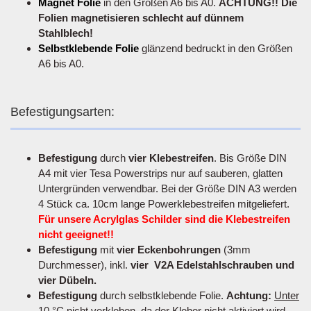
Magnet Folie
in den Größen A6 bis A0.
ACHTUNG!! Die
Folien magnetisieren schlecht auf dünnem
Stahlblech!
Selbstklebende Folie
glänzend bedruckt in den Größen
A6 bis A0.
Befestigungsarten:
Befestigung
durch
vier Klebestreifen
. Bis Größe DIN
A4 mit vier Tesa Powerstrips nur auf sauberen, glatten
Untergründen verwendbar. Bei der Größe DIN A3 werden
4 Stück ca. 10cm lange Powerklebestreifen mitgeliefert.
Für unsere Acrylglas Schilder sind die Klebestreifen
nicht geeignet!!
Befestigung
mit
vier Eckenbohrungen
(3mm
Durchmesser), inkl.
vier V2A Edelstahlschrauben und
vier Dübeln.
Befestigung
durch selbstklebende Folie.
Achtung:
Unter
10 °C nicht verkleben
, da der Kleber nicht aktiviert wird.