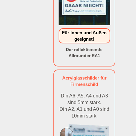
Für Innen und Außen
geeignet!
Der reflektierende
Allrounder RA1
Acrylglasschilder für
Firmenschild
Din A6, A5, A4 und A3
sind 5mm stark.
Din A2, A1 und A0 sind
10mm stark.