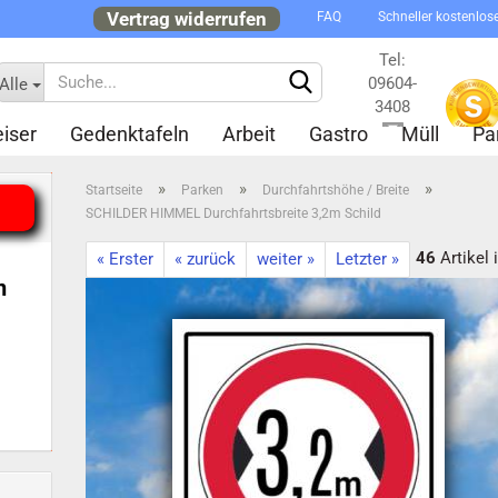
Vertrag widerrufen
FAQ
Schneller kostenlos
Tel:
09604-
Alle
3408
iser
Gedenktafeln
Arbeit
Gastro
Müll
Pa
Kontakt
»
»
»
Startseite
Parken
Durchfahrtshöhe / Breite
SCHILDER HIMMEL Durchfahrtsbreite 3,2m Schild
46
Artikel 
« Erster
« zurück
weiter »
Letzter »
n
Konto 
Passw