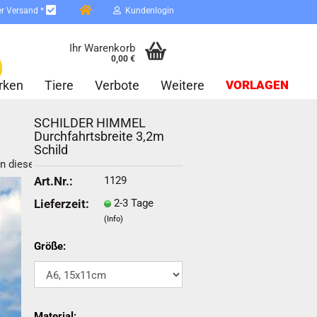
er Versand *
Kundenlogin
Ihr Warenkorb
0,00 €
rken
Tiere
Verbote
Weitere
VORLAGEN
SCHILDER HIMMEL
Durchfahrtsbreite 3,2m
Schild
in dieser Kategorie
1129
Art.Nr.:
2-3 Tage
Lieferzeit:
erstellen
(Info)
ort vergessen?
Größe:
Schnelle Anmeldung mit
Material: