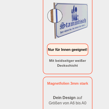
Nur für Innen geeignet!
Mit beidseitger weißer
Deckschicht
Magnetfolien 3mm stark
Dein Design
auf
Größen von A6 bis A0