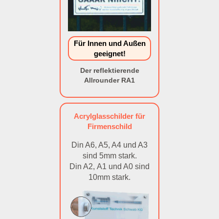
Für Innen und Außen
geeignet!
Der reflektierende
Allrounder RA1
Acrylglasschilder für
Firmenschild
Din A6, A5, A4 und A3
sind 5mm stark.
Din A2, A1 und A0 sind
10mm stark.