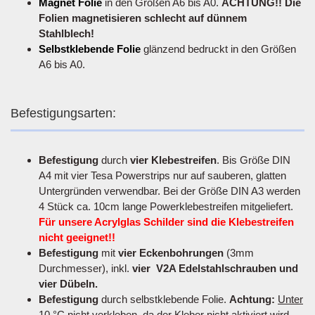
Magnet Folie
in den Größen A6 bis A0.
ACHTUNG!! Die
Folien magnetisieren schlecht auf dünnem
Stahlblech!
Selbstklebende Folie
glänzend bedruckt in den Größen
A6 bis A0.
Befestigungsarten:
Befestigung
durch
vier Klebestreifen
. Bis Größe DIN
A4 mit vier Tesa Powerstrips nur auf sauberen, glatten
Untergründen verwendbar. Bei der Größe DIN A3 werden
4 Stück ca. 10cm lange Powerklebestreifen mitgeliefert.
Für unsere Acrylglas Schilder sind die Klebestreifen
nicht geeignet!!
Befestigung
mit
vier Eckenbohrungen
(3mm
Durchmesser), inkl.
vier V2A Edelstahlschrauben und
vier Dübeln.
Befestigung
durch selbstklebende Folie.
Achtung:
Unter
10 °C nicht verkleben
, da der Kleber nicht aktiviert wird.