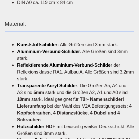
DIN A0 ca. 119 cm x 84 cm
Material:
Kunststoffschilder:
Alle Größen sind 3mm stark.
Aluminium-Verbund-Schilder
. Alle Größen sind 3mm
stark.
Reflektierende Aluminium-Verbund-Schilder
der
Reflexionsklasse RA1, Aufbau A. Alle Größen sind 3,2mm
stark.
Transparente Acryl Schilder
. Die Größen A5, A4 und
A3 sind
5mm
stark und die Größen A2, A1 und A0 sind
10mm
stark. Ideal geeignet für
Tür- Namenschilder!
Lieferumfang
bei der Wahl des V2A Befestigungssets:
4
Kopfschrauben, 4 Distanzstücke, 4 Dübel und 4
Schrauben.
Holzschilder
HDF
mit beidseitig weißer Deckschickt. Alle
Größen sind 3mm stark.