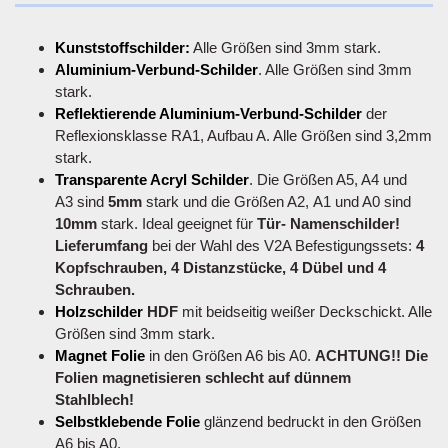
Kunststoffschilder:
Alle Größen sind 3mm stark.
Aluminium-Verbund-Schilder
. Alle Größen sind 3mm
stark.
Reflektierende Aluminium-Verbund-Schilder
der
Reflexionsklasse RA1, Aufbau A. Alle Größen sind 3,2mm
stark.
Transparente Acryl Schilder
. Die Größen A5, A4 und
A3 sind
5mm
stark und die Größen A2, A1 und A0 sind
10mm
stark. Ideal geeignet für
Tür- Namenschilder!
Lieferumfang
bei der Wahl des V2A Befestigungssets:
4
Kopfschrauben, 4 Distanzstücke, 4 Dübel und 4
Schrauben.
Holzschilder
HDF
mit beidseitig weißer Deckschickt. Alle
Größen sind 3mm stark.
Magnet Folie
in den Größen A6 bis A0.
ACHTUNG!! Die
Folien magnetisieren schlecht auf dünnem
Stahlblech!
Selbstklebende Folie
glänzend bedruckt in den Größen
A6 bis A0.