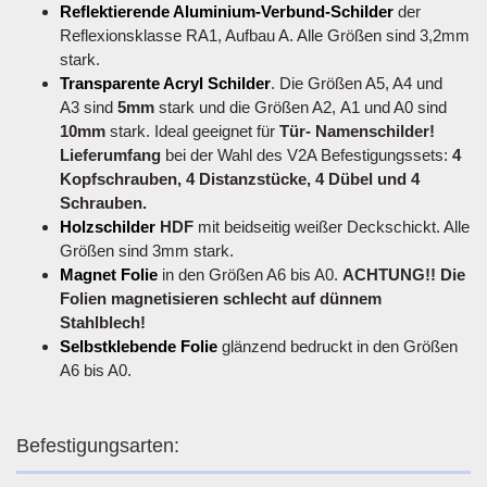
Reflektierende Aluminium-Verbund-Schilder
der
Reflexionsklasse RA1, Aufbau A. Alle Größen sind 3,2mm
stark.
Transparente Acryl Schilder
. Die Größen A5, A4 und
A3 sind
5mm
stark und die Größen A2, A1 und A0 sind
10mm
stark. Ideal geeignet für
Tür- Namenschilder!
Lieferumfang
bei der Wahl des V2A Befestigungssets:
4
Kopfschrauben, 4 Distanzstücke, 4 Dübel und 4
Schrauben.
Holzschilder
HDF
mit beidseitig weißer Deckschickt. Alle
Größen sind 3mm stark.
Magnet Folie
in den Größen A6 bis A0.
ACHTUNG!! Die
Folien magnetisieren schlecht auf dünnem
Stahlblech!
Selbstklebende Folie
glänzend bedruckt in den Größen
A6 bis A0.
Befestigungsarten: