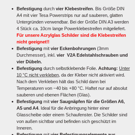
Befestigung
durch
vier Klebestreifen
. Bis Größe DIN
A4 mit vier Tesa Powerstrips nur auf sauberen, glatten
Untergründen verwendbar. Bei der Größe DIN A3 werden
4 Stück ca. 10cm lange Powerklebestreifen mitgeliefert.
Für unsere Acrylglas Schilder sind die Klebestreifen
nicht geeignet!!
Befestigung
mit
vier Eckenbohrungen
(3mm
Durchmesser), inkl.
vier V2A Edelstahlschrauben und
vier Dübeln.
Befestigung
durch selbstklebende Folie.
Achtung:
Unter
10 °C nicht verkleben
, da der Kleber nicht aktiviert wird.
Nach dem Verkleben hält das Schild dann bei
Temperaturen von −40 bis +80 °C. Haftet nur auf absolut
sauberen und ebenen Flächen (Glas).
Befestigung
mit
vier Saugnäpfen für die Größen A6,
A5 und A4
. Ideal für die Anbringung hinter einer
Glasscheibe oder einem Schaufenster. Die Schilder sind
von außen sichtbar und befinden sich geschützt im
Inneren.
Befestigung
mit
vier Befestigungselemente aus