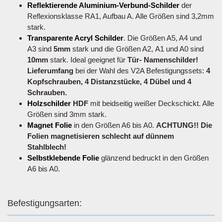
Reflektierende Aluminium-Verbund-Schilder
der
Reflexionsklasse RA1, Aufbau A. Alle Größen sind 3,2mm
stark.
Transparente Acryl Schilder
. Die Größen A5, A4 und
A3 sind
5mm
stark und die Größen A2, A1 und A0 sind
10mm
stark. Ideal geeignet für
Tür- Namenschilder!
Lieferumfang
bei der Wahl des V2A Befestigungssets:
4
Kopfschrauben, 4 Distanzstücke, 4 Dübel und 4
Schrauben.
Holzschilder
HDF
mit beidseitig weißer Deckschickt. Alle
Größen sind 3mm stark.
Magnet Folie
in den Größen A6 bis A0.
ACHTUNG!! Die
Folien magnetisieren schlecht auf dünnem
Stahlblech!
Selbstklebende Folie
glänzend bedruckt in den Größen
A6 bis A0.
Befestigungsarten: