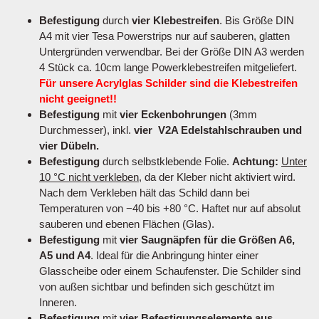
Befestigung
durch
vier Klebestreifen
. Bis Größe DIN
A4 mit vier Tesa Powerstrips nur auf sauberen, glatten
Untergründen verwendbar. Bei der Größe DIN A3 werden
4 Stück ca. 10cm lange Powerklebestreifen mitgeliefert.
Für unsere Acrylglas Schilder sind die Klebestreifen
nicht geeignet!!
Befestigung
mit
vier Eckenbohrungen
(3mm
Durchmesser), inkl.
vier V2A Edelstahlschrauben und
vier Dübeln.
Befestigung
durch selbstklebende Folie.
Achtung:
Unter
10 °C nicht verkleben
, da der Kleber nicht aktiviert wird.
Nach dem Verkleben hält das Schild dann bei
Temperaturen von −40 bis +80 °C. Haftet nur auf absolut
sauberen und ebenen Flächen (Glas).
Befestigung
mit
vier Saugnäpfen für die Größen A6,
A5 und A4
. Ideal für die Anbringung hinter einer
Glasscheibe oder einem Schaufenster. Die Schilder sind
von außen sichtbar und befinden sich geschützt im
Inneren.
Befestigung
mit
vier Befestigungselemente aus