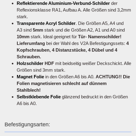
Reflektierende Aluminium-Verbund-Schilder
der
Reflexionsklasse RA1, Aufbau A. Alle Größen sind 3,2mm
stark.
Transparente Acryl Schilder
. Die Größen A5, A4 und
A3 sind
5mm
stark und die Größen A2, A1 und A0 sind
10mm
stark. Ideal geeignet für
Tür- Namenschilder!
Lieferumfang
bei der Wahl des V2A Befestigungssets:
4
Kopfschrauben, 4 Distanzstücke, 4 Dübel und 4
Schrauben.
Holzschilder
HDF
mit beidseitig weißer Deckschickt. Alle
Größen sind 3mm stark.
Magnet Folie
in den Größen A6 bis A0.
ACHTUNG!! Die
Folien magnetisieren schlecht auf dünnem
Stahlblech!
Selbstklebende Folie
glänzend bedruckt in den Größen
A6 bis A0.
Befestigungsarten: