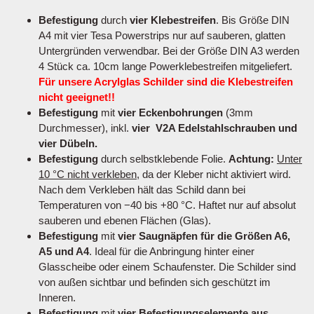
Befestigung
durch
vier Klebestreifen
. Bis Größe DIN
A4 mit vier Tesa Powerstrips nur auf sauberen, glatten
Untergründen verwendbar. Bei der Größe DIN A3 werden
4 Stück ca. 10cm lange Powerklebestreifen mitgeliefert.
Für unsere Acrylglas Schilder sind die Klebestreifen
nicht geeignet!!
Befestigung
mit
vier Eckenbohrungen
(3mm
Durchmesser), inkl.
vier V2A Edelstahlschrauben und
vier Dübeln.
Befestigung
durch selbstklebende Folie.
Achtung:
Unter
10 °C nicht verkleben
, da der Kleber nicht aktiviert wird.
Nach dem Verkleben hält das Schild dann bei
Temperaturen von −40 bis +80 °C. Haftet nur auf absolut
sauberen und ebenen Flächen (Glas).
Befestigung
mit
vier Saugnäpfen für die Größen A6,
A5 und A4
. Ideal für die Anbringung hinter einer
Glasscheibe oder einem Schaufenster. Die Schilder sind
von außen sichtbar und befinden sich geschützt im
Inneren.
Befestigung
mit
vier Befestigungselemente aus