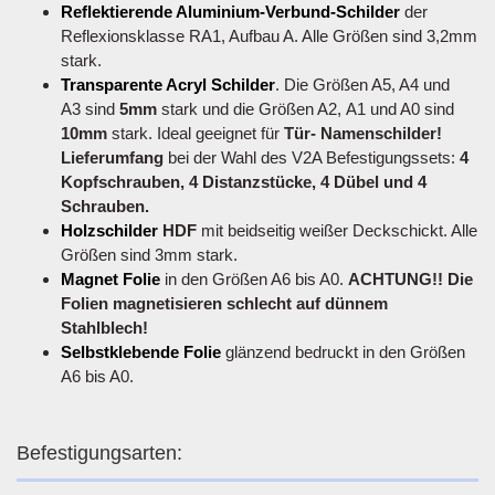
Reflektierende Aluminium-Verbund-Schilder
der
Reflexionsklasse RA1, Aufbau A. Alle Größen sind 3,2mm
stark.
Transparente Acryl Schilder
. Die Größen A5, A4 und
A3 sind
5mm
stark und die Größen A2, A1 und A0 sind
10mm
stark. Ideal geeignet für
Tür- Namenschilder!
Lieferumfang
bei der Wahl des V2A Befestigungssets:
4
Kopfschrauben, 4 Distanzstücke, 4 Dübel und 4
Schrauben.
Holzschilder
HDF
mit beidseitig weißer Deckschickt. Alle
Größen sind 3mm stark.
Magnet Folie
in den Größen A6 bis A0.
ACHTUNG!! Die
Folien magnetisieren schlecht auf dünnem
Stahlblech!
Selbstklebende Folie
glänzend bedruckt in den Größen
A6 bis A0.
Befestigungsarten: