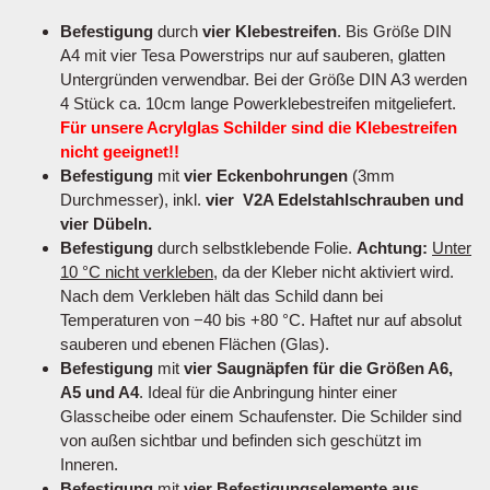
Befestigung
durch
vier Klebestreifen
. Bis Größe DIN
A4 mit vier Tesa Powerstrips nur auf sauberen, glatten
Untergründen verwendbar. Bei der Größe DIN A3 werden
4 Stück ca. 10cm lange Powerklebestreifen mitgeliefert.
Für unsere Acrylglas Schilder sind die Klebestreifen
nicht geeignet!!
Befestigung
mit
vier Eckenbohrungen
(3mm
Durchmesser), inkl.
vier V2A Edelstahlschrauben und
vier Dübeln.
Befestigung
durch selbstklebende Folie.
Achtung:
Unter
10 °C nicht verkleben
, da der Kleber nicht aktiviert wird.
Nach dem Verkleben hält das Schild dann bei
Temperaturen von −40 bis +80 °C. Haftet nur auf absolut
sauberen und ebenen Flächen (Glas).
Befestigung
mit
vier Saugnäpfen für die Größen A6,
A5 und A4
. Ideal für die Anbringung hinter einer
Glasscheibe oder einem Schaufenster. Die Schilder sind
von außen sichtbar und befinden sich geschützt im
Inneren.
Befestigung
mit
vier Befestigungselemente aus