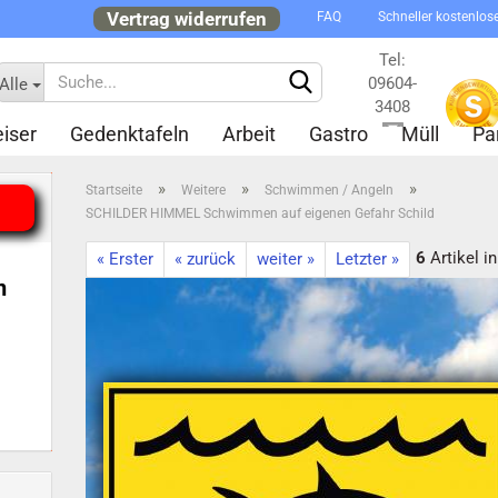
Vertrag widerrufen
FAQ
Schneller kostenlos
Tel:
09604-
Alle
3408
iser
Gedenktafeln
Arbeit
Gastro
Müll
Pa
Kontakt
»
»
»
Startseite
Weitere
Schwimmen / Angeln
SCHILDER HIMMEL Schwimmen auf eigenen Gefahr Schild
6
Artikel i
« Erster
« zurück
weiter »
Letzter »
n
Konto 
Passw