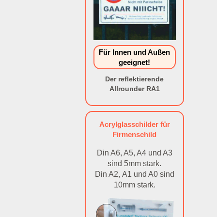
Für Innen und Außen
geeignet!
Der reflektierende
Allrounder RA1
Acrylglasschilder für
Firmenschild
Din A6, A5, A4 und A3
sind 5mm stark.
Din A2, A1 und A0 sind
10mm stark.