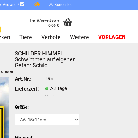
er Versand *
Kundenlogin
Ihr Warenkorb
0,00 €
rken
Tiere
Verbote
Weitere
VORLAGEN
SCHILDER HIMMEL
Schwimmen auf eigenen
Gefahr Schild
n dieser Kategorie
195
Art.Nr.:
2-3 Tage
Lieferzeit:
erstellen
(Info)
ort vergessen?
Größe:
Schnelle Anmeldung mit
Material: