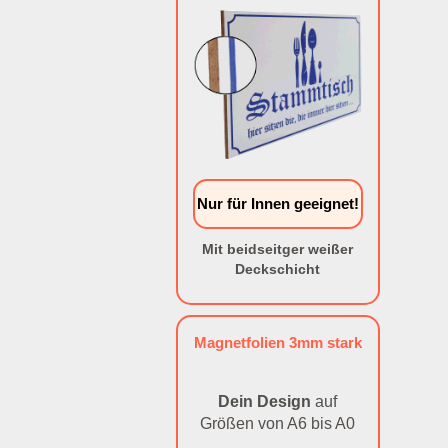
Nur für Innen geeignet!
Mit beidseitger weißer
Deckschicht
Magnetfolien 3mm stark
Dein Design
auf
Größen von A6 bis A0