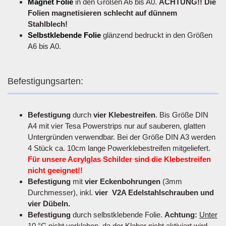
Magnet Folie
in den Größen A6 bis A0.
ACHTUNG!! Die
Folien magnetisieren schlecht auf dünnem
Stahlblech!
Selbstklebende Folie
glänzend bedruckt in den Größen
A6 bis A0.
Befestigungsarten:
Befestigung
durch
vier Klebestreifen
. Bis Größe DIN
A4 mit vier Tesa Powerstrips nur auf sauberen, glatten
Untergründen verwendbar. Bei der Größe DIN A3 werden
4 Stück ca. 10cm lange Powerklebestreifen mitgeliefert.
Für unsere Acrylglas Schilder sind die Klebestreifen
nicht geeignet!!
Befestigung
mit
vier Eckenbohrungen
(3mm
Durchmesser), inkl.
vier V2A Edelstahlschrauben und
vier Dübeln.
Befestigung
durch selbstklebende Folie.
Achtung:
Unter
10 °C nicht verkleben
, da der Kleber nicht aktiviert wird.