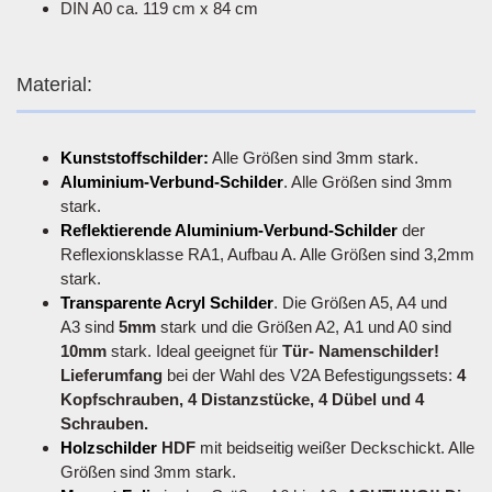
DIN A0 ca. 119 cm x 84 cm
Material:
Kunststoffschilder:
Alle Größen sind 3mm stark.
Aluminium-Verbund-Schilder
. Alle Größen sind 3mm
stark.
Reflektierende Aluminium-Verbund-Schilder
der
Reflexionsklasse RA1, Aufbau A. Alle Größen sind 3,2mm
stark.
Transparente Acryl Schilder
. Die Größen A5, A4 und
A3 sind
5mm
stark und die Größen A2, A1 und A0 sind
10mm
stark. Ideal geeignet für
Tür- Namenschilder!
Lieferumfang
bei der Wahl des V2A Befestigungssets:
4
Kopfschrauben, 4 Distanzstücke, 4 Dübel und 4
Schrauben.
Holzschilder
HDF
mit beidseitig weißer Deckschickt. Alle
Größen sind 3mm stark.