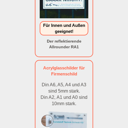
Für Innen und Außen
geeignet!
Der reflektierende
Allrounder RA1
Acrylglasschilder für
Firmenschild
Din A6, A5, A4 und A3
sind 5mm stark.
Din A2, A1 und A0 sind
10mm stark.