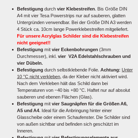
Befestigung
durch
vier Klebestreifen
. Bis Größe DIN
A4 mit vier Tesa Powerstrips nur auf sauberen, glatten
Untergründen verwendbar. Bei der Größe DIN A3 werden
4 Stück ca. 10cm lange Powerklebestreifen mitgeliefert.
Für unsere Acrylglas Schilder sind die Klebestreifen
nicht geeignet!!
Befestigung
mit
vier Eckenbohrungen
(3mm
Durchmesser), inkl.
vier V2A Edelstahlschrauben und
vier Dübeln.
Befestigung
durch selbstklebende Folie.
Achtung:
Unter
10 °C nicht verkleben
, da der Kleber nicht aktiviert wird.
Nach dem Verkleben hält das Schild dann bei
Temperaturen von −40 bis +80 °C. Haftet nur auf absolut
sauberen und ebenen Flächen (Glas).
Befestigung
mit
vier Saugnäpfen für die Größen A6,
A5 und A4
. Ideal für die Anbringung hinter einer
Glasscheibe oder einem Schaufenster. Die Schilder sind
von außen sichtbar und befinden sich geschützt im
Inneren.
Befestigung
mit
vier Befestigungselemente aus