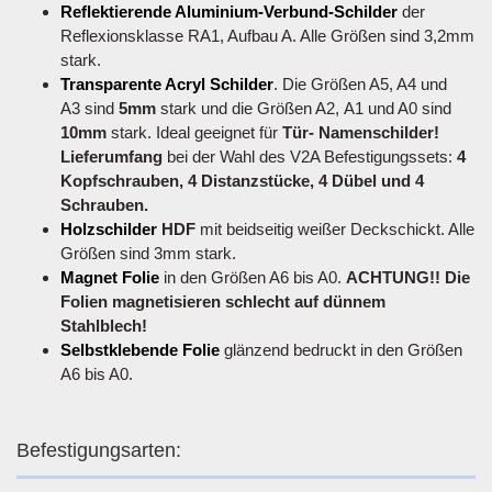
Reflektierende Aluminium-Verbund-Schilder
der
Reflexionsklasse RA1, Aufbau A. Alle Größen sind 3,2mm
stark.
Transparente Acryl Schilder
. Die Größen A5, A4 und
A3 sind
5mm
stark und die Größen A2, A1 und A0 sind
10mm
stark. Ideal geeignet für
Tür- Namenschilder!
Lieferumfang
bei der Wahl des V2A Befestigungssets:
4
Kopfschrauben, 4 Distanzstücke, 4 Dübel und 4
Schrauben.
Holzschilder
HDF
mit beidseitig weißer Deckschickt. Alle
Größen sind 3mm stark.
Magnet Folie
in den Größen A6 bis A0.
ACHTUNG!! Die
Folien magnetisieren schlecht auf dünnem
Stahlblech!
Selbstklebende Folie
glänzend bedruckt in den Größen
A6 bis A0.
Befestigungsarten: