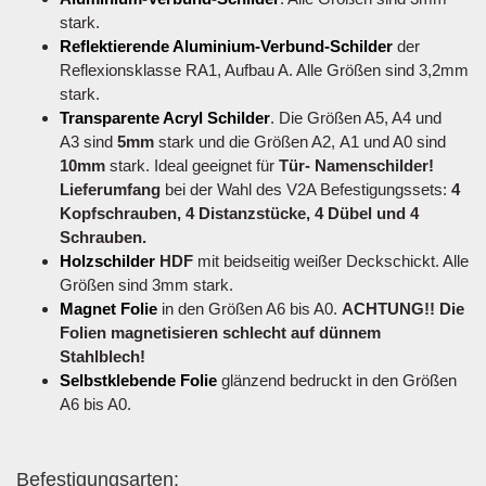
stark.
Reflektierende Aluminium-Verbund-Schilder
der
Reflexionsklasse RA1, Aufbau A. Alle Größen sind 3,2mm
stark.
Transparente Acryl Schilder
. Die Größen A5, A4 und
A3 sind
5mm
stark und die Größen A2, A1 und A0 sind
10mm
stark. Ideal geeignet für
Tür- Namenschilder!
Lieferumfang
bei der Wahl des V2A Befestigungssets:
4
Kopfschrauben, 4 Distanzstücke, 4 Dübel und 4
Schrauben.
Holzschilder
HDF
mit beidseitig weißer Deckschickt. Alle
Größen sind 3mm stark.
Magnet Folie
in den Größen A6 bis A0.
ACHTUNG!! Die
Folien magnetisieren schlecht auf dünnem
Stahlblech!
Selbstklebende Folie
glänzend bedruckt in den Größen
A6 bis A0.
Befestigungsarten: