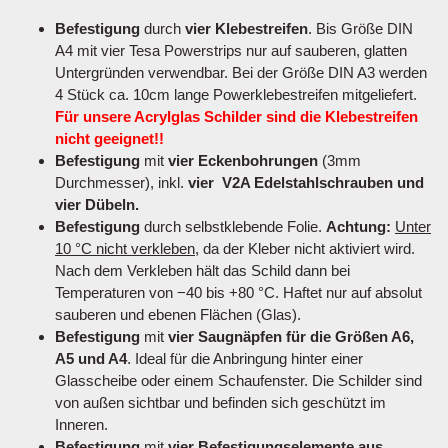
Befestigung
durch
vier Klebestreifen
. Bis Größe DIN
A4 mit vier Tesa Powerstrips nur auf sauberen, glatten
Untergründen verwendbar. Bei der Größe DIN A3 werden
4 Stück ca. 10cm lange Powerklebestreifen mitgeliefert.
Für unsere Acrylglas Schilder sind die Klebestreifen
nicht geeignet!!
Befestigung
mit
vier Eckenbohrungen
(3mm
Durchmesser), inkl.
vier V2A Edelstahlschrauben und
vier Dübeln.
Befestigung
durch selbstklebende Folie.
Achtung:
Unter
10 °C nicht verkleben
, da der Kleber nicht aktiviert wird.
Nach dem Verkleben hält das Schild dann bei
Temperaturen von −40 bis +80 °C. Haftet nur auf absolut
sauberen und ebenen Flächen (Glas).
Befestigung
mit
vier Saugnäpfen für die Größen A6,
A5 und A4
. Ideal für die Anbringung hinter einer
Glasscheibe oder einem Schaufenster. Die Schilder sind
von außen sichtbar und befinden sich geschützt im
Inneren.
Befestigung
mit
vier Befestigungselemente aus