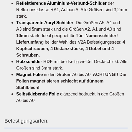
Reflektierende Aluminium-Verbund-Schilder
der
Reflexionsklasse RA1, Aufbau A. Alle Größen sind 3,2mm
stark.
Transparente Acryl Schilder
. Die Größen A5, A4 und
A3 sind
5mm
stark und die Größen A2, A1 und A0 sind
10mm
stark. Ideal geeignet für
Tür- Namenschilder!
Lieferumfang
bei der Wahl des V2A Befestigungssets:
4
Kopfschrauben, 4 Distanzstücke, 4 Dübel und 4
Schrauben.
Holzschilder
HDF
mit beidseitig weißer Deckschickt. Alle
Größen sind 3mm stark.
Magnet Folie
in den Größen A6 bis A0.
ACHTUNG!! Die
Folien magnetisieren schlecht auf dünnem
Stahlblech!
Selbstklebende Folie
glänzend bedruckt in den Größen
A6 bis A0.
Befestigungsarten: