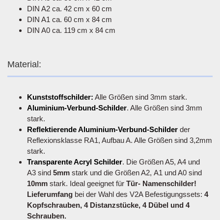
DIN A2 ca. 42 cm x 60 cm
DIN A1 ca. 60 cm x 84 cm
DIN A0 ca. 119 cm x 84 cm
Material:
Kunststoffschilder:
Alle Größen sind 3mm stark.
Aluminium-Verbund-Schilder
. Alle Größen sind 3mm
stark.
Reflektierende Aluminium-Verbund-Schilder
der
Reflexionsklasse RA1, Aufbau A. Alle Größen sind 3,2mm
stark.
Transparente Acryl Schilder
. Die Größen A5, A4 und
A3 sind
5mm
stark und die Größen A2, A1 und A0 sind
10mm
stark. Ideal geeignet für
Tür- Namenschilder!
Lieferumfang
bei der Wahl des V2A Befestigungssets:
4
Kopfschrauben, 4 Distanzstücke, 4 Dübel und 4
Schrauben.