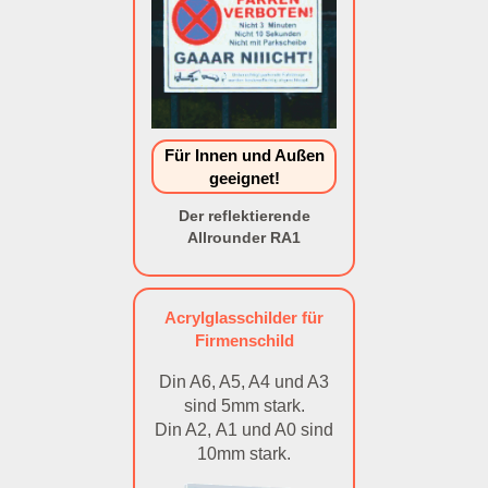
Für Innen und Außen
geeignet!
Der reflektierende
Allrounder RA1
Acrylglasschilder für
Firmenschild
Din A6, A5, A4 und A3
sind 5mm stark.
Din A2, A1 und A0 sind
10mm stark.