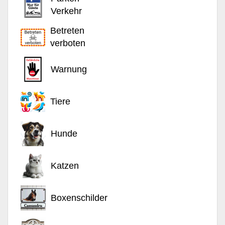
Verkehr
Betreten
verboten
Warnung
Tiere
Hunde
Katzen
Boxenschilder