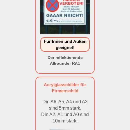
Für Innen und Außen
geeignet!
Der reflektierende
Allrounder RA1
Acrylglasschilder für
Firmenschild
Din A6, A5, A4 und A3
sind 5mm stark.
Din A2, A1 und A0 sind
10mm stark.