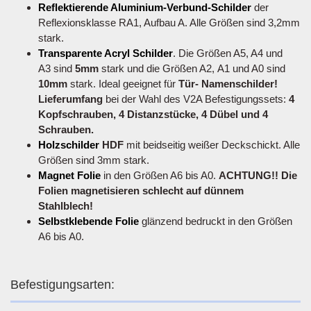
Reflektierende Aluminium-Verbund-Schilder
der
Reflexionsklasse RA1, Aufbau A. Alle Größen sind 3,2mm
stark.
Transparente Acryl Schilder
. Die Größen A5, A4 und
A3 sind
5mm
stark und die Größen A2, A1 und A0 sind
10mm
stark. Ideal geeignet für
Tür- Namenschilder!
Lieferumfang
bei der Wahl des V2A Befestigungssets:
4
Kopfschrauben, 4 Distanzstücke, 4 Dübel und 4
Schrauben.
Holzschilder
HDF
mit beidseitig weißer Deckschickt. Alle
Größen sind 3mm stark.
Magnet Folie
in den Größen A6 bis A0.
ACHTUNG!! Die
Folien magnetisieren schlecht auf dünnem
Stahlblech!
Selbstklebende Folie
glänzend bedruckt in den Größen
A6 bis A0.
Befestigungsarten: