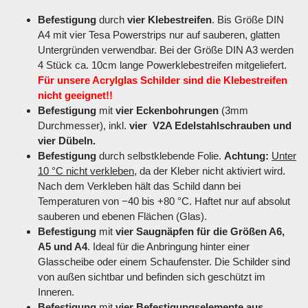
Befestigung
durch
vier Klebestreifen
. Bis Größe DIN
A4 mit vier Tesa Powerstrips nur auf sauberen, glatten
Untergründen verwendbar. Bei der Größe DIN A3 werden
4 Stück ca. 10cm lange Powerklebestreifen mitgeliefert.
Für unsere Acrylglas Schilder sind die Klebestreifen
nicht geeignet!!
Befestigung
mit
vier Eckenbohrungen
(3mm
Durchmesser), inkl.
vier V2A Edelstahlschrauben und
vier Dübeln.
Befestigung
durch selbstklebende Folie.
Achtung:
Unter
10 °C nicht verkleben
, da der Kleber nicht aktiviert wird.
Nach dem Verkleben hält das Schild dann bei
Temperaturen von −40 bis +80 °C. Haftet nur auf absolut
sauberen und ebenen Flächen (Glas).
Befestigung
mit
vier Saugnäpfen für die Größen A6,
A5 und A4
. Ideal für die Anbringung hinter einer
Glasscheibe oder einem Schaufenster. Die Schilder sind
von außen sichtbar und befinden sich geschützt im
Inneren.
Befestigung
mit
vier Befestigungselemente aus