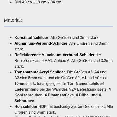
DIN A0 ca. 119 cm x 84 cm
Material:
Kunststoffschilder:
Alle Größen sind 3mm stark.
Aluminium-Verbund-Schilder
. Alle Größen sind 3mm
stark.
Reflektierende Aluminium-Verbund-Schilder
der
Reflexionsklasse RA1, Aufbau A. Alle Größen sind 3,2mm
stark.
Transparente Acryl Schilder
. Die Größen A5, A4 und
A3 sind
5mm
stark und die Größen A2, A1 und A0 sind
10mm
stark. Ideal geeignet für
Tür- Namenschilder!
Lieferumfang
bei der Wahl des V2A Befestigungssets:
4
Kopfschrauben, 4 Distanzstücke, 4 Dübel und 4
Schrauben.
Holzschilder
HDF
mit beidseitig weißer Deckschickt. Alle
Größen sind 3mm stark.