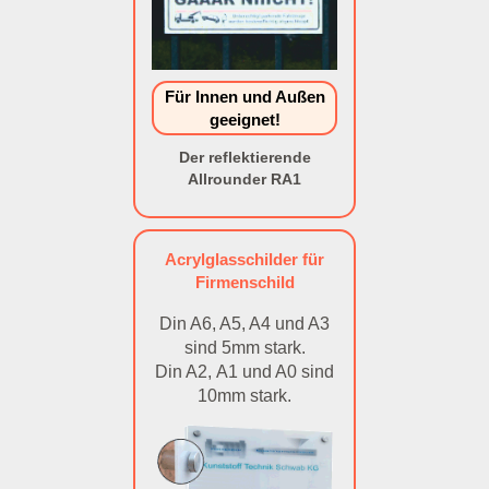
Für Innen und Außen
geeignet!
Der reflektierende
Allrounder RA1
Acrylglasschilder für
Firmenschild
Din A6, A5, A4 und A3
sind 5mm stark.
Din A2, A1 und A0 sind
10mm stark.