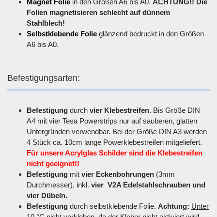
Magnet Folie
in den Größen A6 bis A0.
ACHTUNG!! Die
Folien magnetisieren schlecht auf dünnem
Stahlblech!
Selbstklebende Folie
glänzend bedruckt in den Größen
A6 bis A0.
Befestigungsarten:
Befestigung
durch
vier Klebestreifen
. Bis Größe DIN
A4 mit vier Tesa Powerstrips nur auf sauberen, glatten
Untergründen verwendbar. Bei der Größe DIN A3 werden
4 Stück ca. 10cm lange Powerklebestreifen mitgeliefert.
Für unsere Acrylglas Schilder sind die Klebestreifen
nicht geeignet!!
Befestigung
mit
vier Eckenbohrungen
(3mm
Durchmesser), inkl.
vier V2A Edelstahlschrauben und
vier Dübeln.
Befestigung
durch selbstklebende Folie.
Achtung:
Unter
10 °C nicht verkleben
, da der Kleber nicht aktiviert wird.