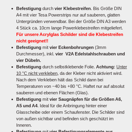
Befestigung
durch
vier Klebestreifen
. Bis Größe DIN
A4 mit vier Tesa Powerstrips nur auf sauberen, glatten
Untergründen verwendbar. Bei der Größe DIN A3 werden
4 Stück ca. 10cm lange Powerklebestreifen mitgeliefert.
Für unsere Acrylglas Schilder sind die Klebestreifen
nicht geeignet!!
Befestigung
mit
vier Eckenbohrungen
(3mm
Durchmesser), inkl.
vier V2A Edelstahlschrauben und
vier Dübeln.
Befestigung
durch selbstklebende Folie.
Achtung:
Unter
10 °C nicht verkleben
, da der Kleber nicht aktiviert wird.
Nach dem Verkleben hält das Schild dann bei
Temperaturen von −40 bis +80 °C. Haftet nur auf absolut
sauberen und ebenen Flächen (Glas).
Befestigung
mit
vier Saugnäpfen für die Größen A6,
A5 und A4
. Ideal für die Anbringung hinter einer
Glasscheibe oder einem Schaufenster. Die Schilder sind
von außen sichtbar und befinden sich geschützt im
Inneren.
Befestigung
mit
vier Befestigungselemente aus