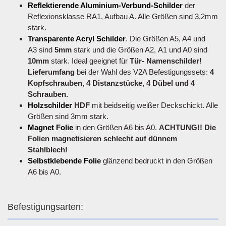
Reflektierende Aluminium-Verbund-Schilder
der
Reflexionsklasse RA1, Aufbau A. Alle Größen sind 3,2mm
stark.
Transparente Acryl Schilder
. Die Größen A5, A4 und
A3 sind
5mm
stark und die Größen A2, A1 und A0 sind
10mm
stark. Ideal geeignet für
Tür- Namenschilder!
Lieferumfang
bei der Wahl des V2A Befestigungssets:
4
Kopfschrauben, 4 Distanzstücke, 4 Dübel und 4
Schrauben.
Holzschilder
HDF
mit beidseitig weißer Deckschickt. Alle
Größen sind 3mm stark.
Magnet Folie
in den Größen A6 bis A0.
ACHTUNG!! Die
Folien magnetisieren schlecht auf dünnem
Stahlblech!
Selbstklebende Folie
glänzend bedruckt in den Größen
A6 bis A0.
Befestigungsarten: