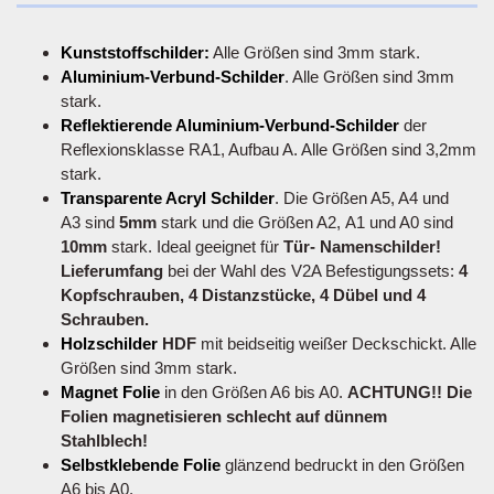
Kunststoffschilder:
Alle Größen sind 3mm stark.
Aluminium-Verbund-Schilder
. Alle Größen sind 3mm
stark.
Reflektierende Aluminium-Verbund-Schilder
der
Reflexionsklasse RA1, Aufbau A. Alle Größen sind 3,2mm
stark.
Transparente Acryl Schilder
. Die Größen A5, A4 und
A3 sind
5mm
stark und die Größen A2, A1 und A0 sind
10mm
stark. Ideal geeignet für
Tür- Namenschilder!
Lieferumfang
bei der Wahl des V2A Befestigungssets:
4
Kopfschrauben, 4 Distanzstücke, 4 Dübel und 4
Schrauben.
Holzschilder
HDF
mit beidseitig weißer Deckschickt. Alle
Größen sind 3mm stark.
Magnet Folie
in den Größen A6 bis A0.
ACHTUNG!! Die
Folien magnetisieren schlecht auf dünnem
Stahlblech!
Selbstklebende Folie
glänzend bedruckt in den Größen
A6 bis A0.