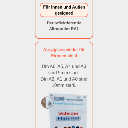
Für Innen und Außen
geeignet!
Der reflektierende
Allrounder RA1
Acrylglasschilder für
Firmenschild
Din A6, A5, A4 und A3
sind 5mm stark.
Din A2, A1 und A0 sind
10mm stark.