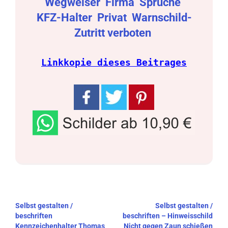
Wegweiser
Firma
Sprüche
KFZ-Halter
Privat
Warnschild-
Zutritt verboten
Linkkopie dieses Beitrages
Beitragsnavigation
Selbst gestalten /
Selbst gestalten /
beschriften
beschriften – Hinweisschild
Kennzeichenhalter Thomas
Nicht gegen Zaun schießen