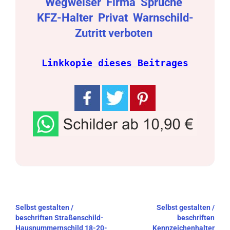
Wegweiser
Firma
Sprüche
KFZ-Halter
Privat
Warnschild-
Zutritt verboten
Linkkopie dieses Beitrages
Beitragsnavigation
Selbst gestalten /
Selbst gestalten /
beschriften Straßenschild-
beschriften
Hausnummernschild 18-20-
Kennzeichenhalter